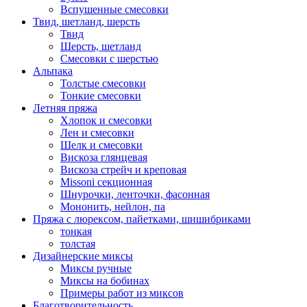
Вспушенные смесовки
Твид, шетланд, шерсть
Твид
Шерсть, шетланд
Смесовки с шерстью
Альпака
Толстые смесовки
Тонкие смесовки
Летняя пряжа
Хлопок и смесовки
Лен и смесовки
Шелк и смесовки
Вискоза глянцевая
Вискоза стрейч и креповая
Missoni секционная
Шнурочки, ленточки, фасонная
Мононить, нейлон, па
Пряжа с люрексом, пайетками, шишибриками
тонкая
толстая
Дизайнерские миксы
Миксы ручные
Миксы на бобинах
Примеры работ из миксов
Благотворительность