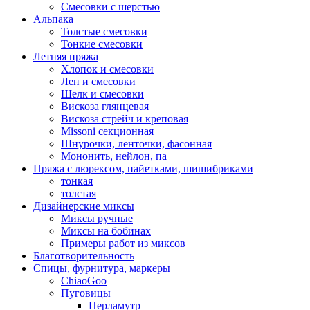
Смесовки с шерстью
Альпака
Толстые смесовки
Тонкие смесовки
Летняя пряжа
Хлопок и смесовки
Лен и смесовки
Шелк и смесовки
Вискоза глянцевая
Вискоза стрейч и креповая
Missoni секционная
Шнурочки, ленточки, фасонная
Мононить, нейлон, па
Пряжа с люрексом, пайетками, шишибриками
тонкая
толстая
Дизайнерские миксы
Миксы ручные
Миксы на бобинах
Примеры работ из миксов
Благотворительность
Спицы, фурнитура, маркеры
ChiaoGoo
Пуговицы
Перламутр