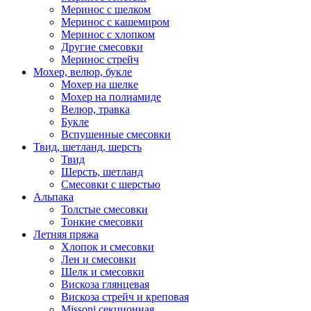
Меринос с шелком
Меринос с кашемиром
Меринос с хлопком
Другие смесовки
Меринос стрейч
Мохер, велюр, букле
Мохер на шелке
Мохер на полиамиде
Велюр, травка
Букле
Вспушенные смесовки
Твид, шетланд, шерсть
Твид
Шерсть, шетланд
Смесовки с шерстью
Альпака
Толстые смесовки
Тонкие смесовки
Летняя пряжа
Хлопок и смесовки
Лен и смесовки
Шелк и смесовки
Вискоза глянцевая
Вискоза стрейч и креповая
Missoni секционная