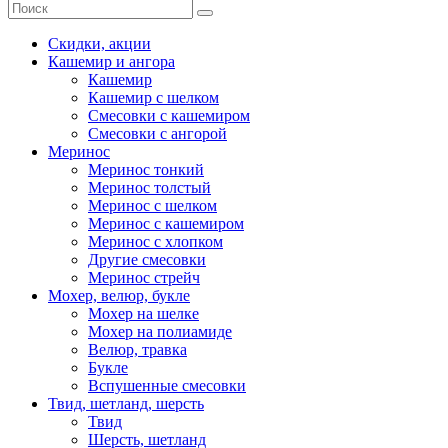
Скидки, акции
Кашемир и ангора
Кашемир
Кашемир с шелком
Смесовки с кашемиром
Смесовки с ангорой
Меринос
Меринос тонкий
Меринос толстый
Меринос с шелком
Меринос с кашемиром
Меринос с хлопком
Другие смесовки
Меринос стрейч
Мохер, велюр, букле
Мохер на шелке
Мохер на полиамиде
Велюр, травка
Букле
Вспушенные смесовки
Твид, шетланд, шерсть
Твид
Шерсть, шетланд