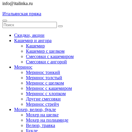
info@italinka.ru
Итальянская пряжа
Скидки, акции
Кашемир и ангора
Кашемир
Кашемир с шелком
Смесовки с кашемиром
Смесовки с ангорой
Меринос
Меринос тонкий
Меринос толстый
Меринос с шелком
Меринос с кашемиром
Меринос с хлопком
Другие смесовки
Меринос стрейч
Мохер, велюр, букле
Мохер на шелке
Мохер на полиамиде
Велюр, травка
Букле