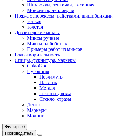
Шнурочки, ленточки, фасонная
Мононить, нейлон, па
Пряжа с люрексом, пайетками, шишибриками
тонкая
толстая
Дизайнерские миксы
Миксы ручные
Миксы на бобинах
Примеры работ из миксов
Благотворительность
Спицы, фурнитура, маркеры
ChiaoGoo
Пуговицы
Перламутр
Пластик
Металл
Текстиль, кожа
Стекло, стразы
Декор
Маркеры
Молнии
Фильтры
0
Производитель