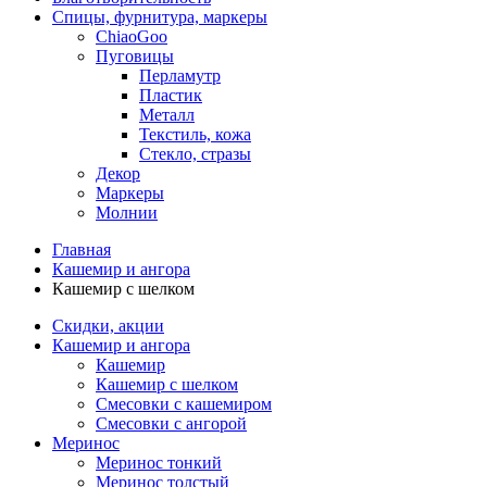
Спицы, фурнитура, маркеры
ChiaoGoo
Пуговицы
Перламутр
Пластик
Металл
Текстиль, кожа
Стекло, стразы
Декор
Маркеры
Молнии
Главная
Кашемир и ангора
Кашемир с шелком
Скидки, акции
Кашемир и ангора
Кашемир
Кашемир с шелком
Смесовки с кашемиром
Смесовки с ангорой
Меринос
Меринос тонкий
Меринос толстый