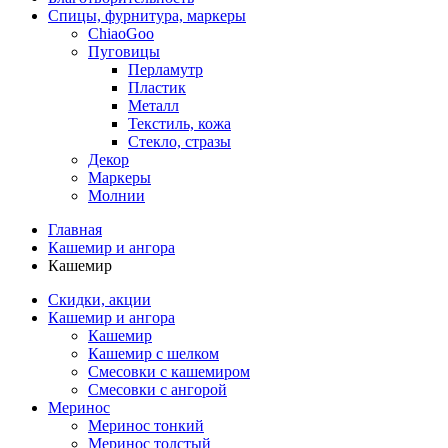
Спицы, фурнитура, маркеры
ChiaoGoo
Пуговицы
Перламутр
Пластик
Металл
Текстиль, кожа
Стекло, стразы
Декор
Маркеры
Молнии
Главная
Кашемир и ангора
Кашемир
Скидки, акции
Кашемир и ангора
Кашемир
Кашемир с шелком
Смесовки с кашемиром
Смесовки с ангорой
Меринос
Меринос тонкий
Меринос толстый