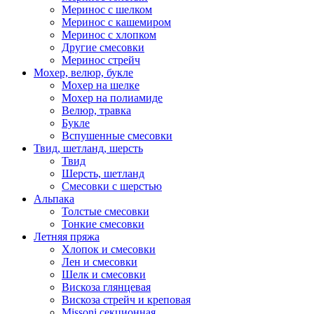
Меринос с шелком
Меринос с кашемиром
Меринос с хлопком
Другие смесовки
Меринос стрейч
Мохер, велюр, букле
Мохер на шелке
Мохер на полиамиде
Велюр, травка
Букле
Вспушенные смесовки
Твид, шетланд, шерсть
Твид
Шерсть, шетланд
Смесовки с шерстью
Альпака
Толстые смесовки
Тонкие смесовки
Летняя пряжа
Хлопок и смесовки
Лен и смесовки
Шелк и смесовки
Вискоза глянцевая
Вискоза стрейч и креповая
Missoni секционная