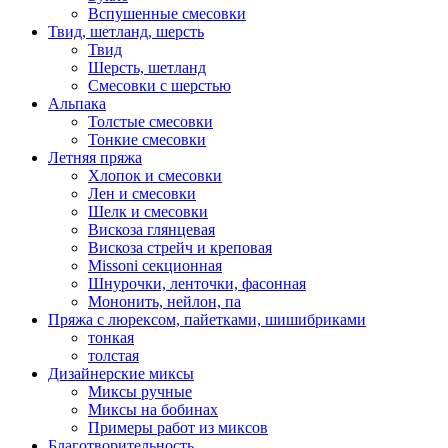
Вспушенные смесовки
Твид, шетланд, шерсть
Твид
Шерсть, шетланд
Смесовки с шерстью
Альпака
Толстые смесовки
Тонкие смесовки
Летняя пряжа
Хлопок и смесовки
Лен и смесовки
Шелк и смесовки
Вискоза глянцевая
Вискоза стрейч и креповая
Missoni секционная
Шнурочки, ленточки, фасонная
Мононить, нейлон, па
Пряжа с люрексом, пайетками, шишибриками
тонкая
толстая
Дизайнерские миксы
Миксы ручные
Миксы на бобинах
Примеры работ из миксов
Благотворительность