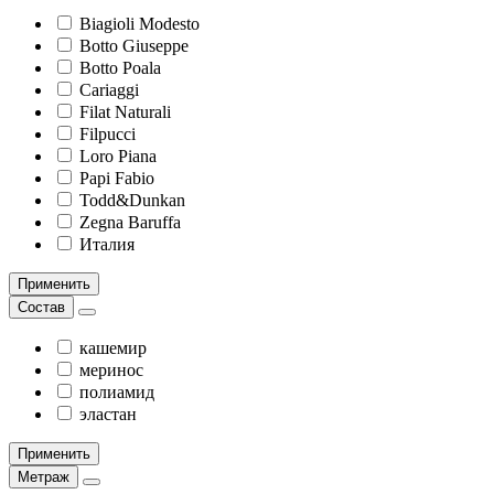
Biagioli Modesto
Botto Giuseppe
Botto Poala
Cariaggi
Filat Naturali
Filpucci
Loro Piana
Papi Fabio
Todd&Dunkan
Zegna Baruffa
Италия
Применить
Состав
кашемир
меринос
полиамид
эластан
Применить
Метраж