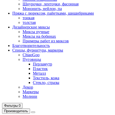
Шнурочки, ленточки, фасонная
Мононить, нейлон, па
Пряжа с люрексом, пайетками, шишибриками
тонкая
толстая
Дизайнерские миксы
Миксы ручные
Миксы на бобинах
Примеры работ из миксов
Благотворительность
Спицы, фурнитура, маркеры
ChiaoGoo
Пуговицы
Перламутр
Пластик
Металл
Текстиль, кожа
Стекло, стразы
Декор
Маркеры
Молнии
Фильтры
0
Производитель