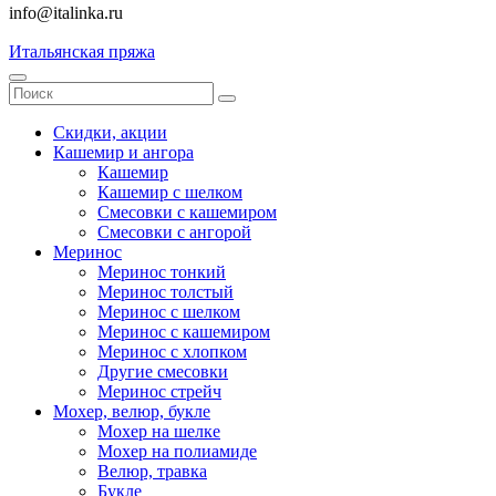
info@italinka.ru
Итальянская пряжа
Скидки, акции
Кашемир и ангора
Кашемир
Кашемир с шелком
Смесовки с кашемиром
Смесовки с ангорой
Меринос
Меринос тонкий
Меринос толстый
Меринос с шелком
Меринос с кашемиром
Меринос с хлопком
Другие смесовки
Меринос стрейч
Мохер, велюр, букле
Мохер на шелке
Мохер на полиамиде
Велюр, травка
Букле