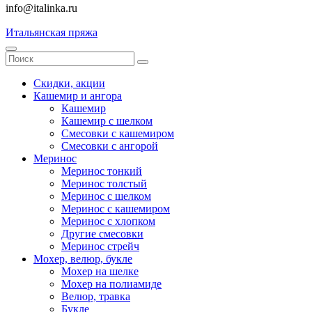
info@italinka.ru
Итальянская пряжа
Скидки, акции
Кашемир и ангора
Кашемир
Кашемир с шелком
Смесовки с кашемиром
Смесовки с ангорой
Меринос
Меринос тонкий
Меринос толстый
Меринос с шелком
Меринос с кашемиром
Меринос с хлопком
Другие смесовки
Меринос стрейч
Мохер, велюр, букле
Мохер на шелке
Мохер на полиамиде
Велюр, травка
Букле