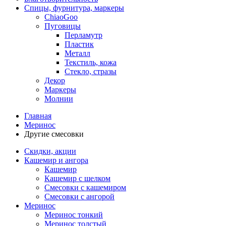
Спицы, фурнитура, маркеры
ChiaoGoo
Пуговицы
Перламутр
Пластик
Металл
Текстиль, кожа
Стекло, стразы
Декор
Маркеры
Молнии
Главная
Меринос
Другие смесовки
Скидки, акции
Кашемир и ангора
Кашемир
Кашемир с шелком
Смесовки с кашемиром
Смесовки с ангорой
Меринос
Меринос тонкий
Меринос толстый