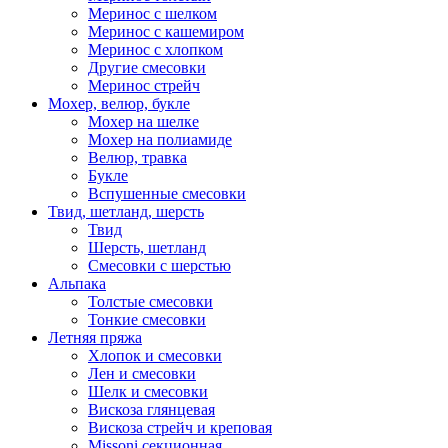
Меринос с шелком
Меринос с кашемиром
Меринос с хлопком
Другие смесовки
Меринос стрейч
Мохер, велюр, букле
Мохер на шелке
Мохер на полиамиде
Велюр, травка
Букле
Вспушенные смесовки
Твид, шетланд, шерсть
Твид
Шерсть, шетланд
Смесовки с шерстью
Альпака
Толстые смесовки
Тонкие смесовки
Летняя пряжа
Хлопок и смесовки
Лен и смесовки
Шелк и смесовки
Вискоза глянцевая
Вискоза стрейч и креповая
Missoni секционная