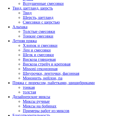
Вспушенные смесовки
Твид, шетланд, шерсть
Твид
Шерсть, шетланд
Смесовки с шерстью
Альпака
Толстые смесовки
Тонкие смесовки
Летняя пряжа
Хлопок и смесовки
Лен и смесовки
Шелк и смесовки
Вискоза глянцевая
Вискоза стрейч и креповая
Missoni секционная
Шнурочки, ленточки, фасонная
Мононить, нейлон, па
Пряжа с люрексом, пайетками, шишибриками
тонкая
толстая
Дизайнерские миксы
Миксы ручные
Миксы на бобинах
Примеры работ из миксов
Благотворительность