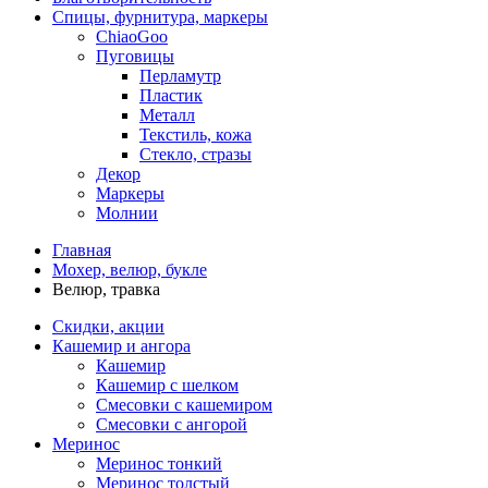
Спицы, фурнитура, маркеры
ChiaoGoo
Пуговицы
Перламутр
Пластик
Металл
Текстиль, кожа
Стекло, стразы
Декор
Маркеры
Молнии
Главная
Мохер, велюр, букле
Велюр, травка
Скидки, акции
Кашемир и ангора
Кашемир
Кашемир с шелком
Смесовки с кашемиром
Смесовки с ангорой
Меринос
Меринос тонкий
Меринос толстый