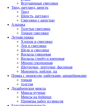
Вспушенные смесовки
Твид, шетланд, шерсть
Твид
Шерсть, шетланд
Смесовки с шерстью
Альпака
Толстые смесовки
Тонкие смесовки
Летняя пряжа
Хлопок и смесовки
Лен и смесовки
Шелк и смесовки
Вискоза глянцевая
Вискоза стрейч и креповая
Missoni секционная
Шнурочки, ленточки, фасонная
Мононить, нейлон, па
Пряжа с люрексом, пайетками, шишибриками
тонкая
толстая
Дизайнерские миксы
Миксы ручные
Миксы на бобинах
Примеры работ из миксов
Благотворительность