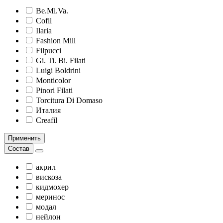
Be.Mi.Va.
Cofil
Ilaria
Fashion Mill
Filpucci
Gi. Ti. Bi. Filati
Luigi Boldrini
Monticolor
Pinori Filati
Torcitura Di Domaso
Италия
Creafil
Применить
Состав
акрил
вискоза
кидмохер
меринос
модал
нейлон