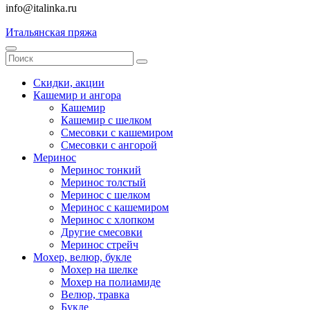
info@italinka.ru
Итальянская пряжа
Скидки, акции
Кашемир и ангора
Кашемир
Кашемир с шелком
Смесовки с кашемиром
Смесовки с ангорой
Меринос
Меринос тонкий
Меринос толстый
Меринос с шелком
Меринос с кашемиром
Меринос с хлопком
Другие смесовки
Меринос стрейч
Мохер, велюр, букле
Мохер на шелке
Мохер на полиамиде
Велюр, травка
Букле