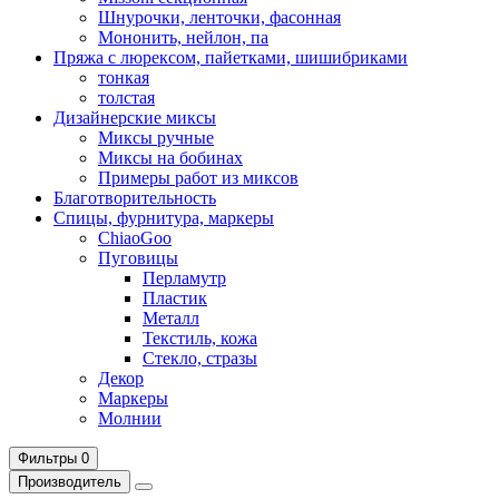
Шнурочки, ленточки, фасонная
Мононить, нейлон, па
Пряжа с люрексом, пайетками, шишибриками
тонкая
толстая
Дизайнерские миксы
Миксы ручные
Миксы на бобинах
Примеры работ из миксов
Благотворительность
Спицы, фурнитура, маркеры
ChiaoGoo
Пуговицы
Перламутр
Пластик
Металл
Текстиль, кожа
Стекло, стразы
Декор
Маркеры
Молнии
Фильтры
0
Производитель