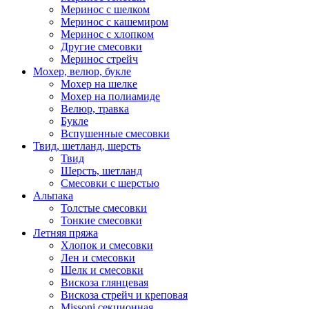
Меринос с шелком
Меринос с кашемиром
Меринос с хлопком
Другие смесовки
Меринос стрейч
Мохер, велюр, букле
Мохер на шелке
Мохер на полиамиде
Велюр, травка
Букле
Вспушенные смесовки
Твид, шетланд, шерсть
Твид
Шерсть, шетланд
Смесовки с шерстью
Альпака
Толстые смесовки
Тонкие смесовки
Летняя пряжа
Хлопок и смесовки
Лен и смесовки
Шелк и смесовки
Вискоза глянцевая
Вискоза стрейч и креповая
Missoni секционная