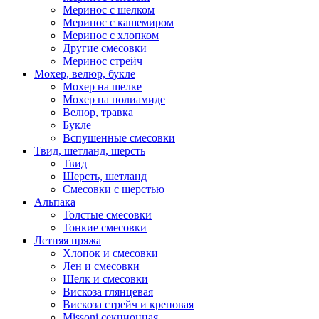
Меринос с шелком
Меринос с кашемиром
Меринос с хлопком
Другие смесовки
Меринос стрейч
Мохер, велюр, букле
Мохер на шелке
Мохер на полиамиде
Велюр, травка
Букле
Вспушенные смесовки
Твид, шетланд, шерсть
Твид
Шерсть, шетланд
Смесовки с шерстью
Альпака
Толстые смесовки
Тонкие смесовки
Летняя пряжа
Хлопок и смесовки
Лен и смесовки
Шелк и смесовки
Вискоза глянцевая
Вискоза стрейч и креповая
Missoni секционная