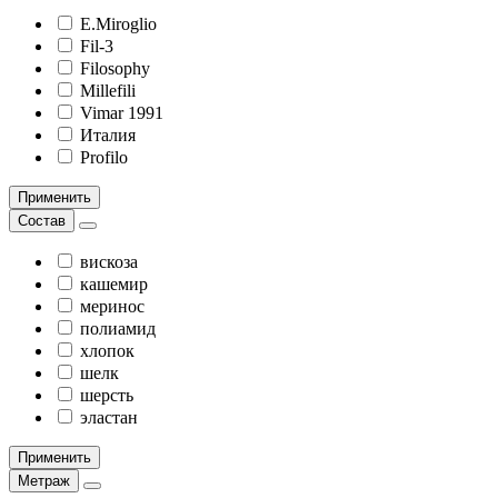
E.Miroglio
Fil-3
Filosophy
Millefili
Vimar 1991
Италия
Profilo
Применить
Состав
вискоза
кашемир
меринос
полиамид
хлопок
шелк
шерсть
эластан
Применить
Метраж