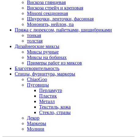
Вискоза глянцевая
Вискоза стрейч и креповая
Missoni секционная
Шнурочки, ленточки, фасонная
Мононить, нейлон, па
Пряжа с люрексом, пайетками, шишибриками
тонкая
толстая
Дизайнерские миксы
Миксы ручные
Миксы на бобинах
Примеры работ из миксов
Благотворительность
Спицы, фурнитура, маркеры
ChiaoGoo
Пуговицы
Перламутр
Пластик
Металл
Текстиль, кожа
Стекло, стразы
Декор
Маркеры
Молнии