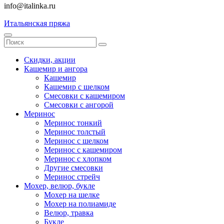
info@italinka.ru
Итальянская пряжа
Скидки, акции
Кашемир и ангора
Кашемир
Кашемир с шелком
Смесовки с кашемиром
Смесовки с ангорой
Меринос
Меринос тонкий
Меринос толстый
Меринос с шелком
Меринос с кашемиром
Меринос с хлопком
Другие смесовки
Меринос стрейч
Мохер, велюр, букле
Мохер на шелке
Мохер на полиамиде
Велюр, травка
Букле