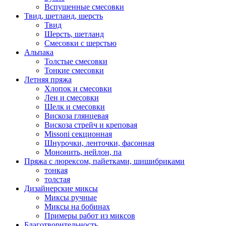
Вспушенные смесовки
Твид, шетланд, шерсть
Твид
Шерсть, шетланд
Смесовки с шерстью
Альпака
Толстые смесовки
Тонкие смесовки
Летняя пряжа
Хлопок и смесовки
Лен и смесовки
Шелк и смесовки
Вискоза глянцевая
Вискоза стрейч и креповая
Missoni секционная
Шнурочки, ленточки, фасонная
Мононить, нейлон, па
Пряжа с люрексом, пайетками, шишибриками
тонкая
толстая
Дизайнерские миксы
Миксы ручные
Миксы на бобинах
Примеры работ из миксов
Благотворительность