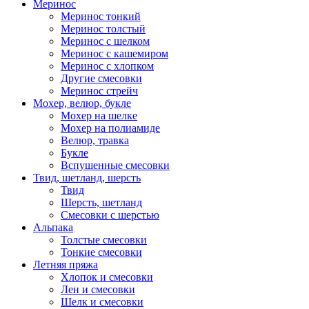
Меринос
Меринос тонкий
Меринос толстый
Меринос с шелком
Меринос с кашемиром
Меринос с хлопком
Другие смесовки
Меринос стрейч
Мохер, велюр, букле
Мохер на шелке
Мохер на полиамиде
Велюр, травка
Букле
Вспушенные смесовки
Твид, шетланд, шерсть
Твид
Шерсть, шетланд
Смесовки с шерстью
Альпака
Толстые смесовки
Тонкие смесовки
Летняя пряжа
Хлопок и смесовки
Лен и смесовки
Шелк и смесовки