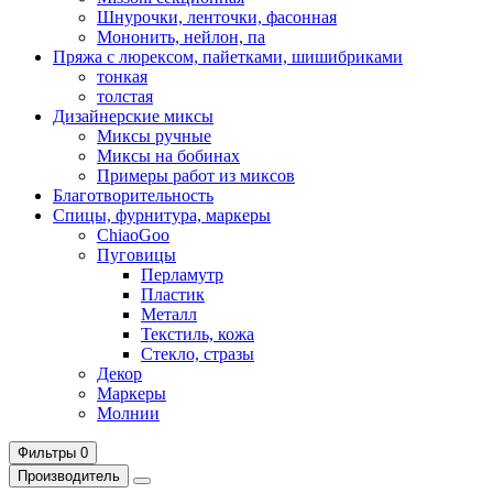
Шнурочки, ленточки, фасонная
Мононить, нейлон, па
Пряжа с люрексом, пайетками, шишибриками
тонкая
толстая
Дизайнерские миксы
Миксы ручные
Миксы на бобинах
Примеры работ из миксов
Благотворительность
Спицы, фурнитура, маркеры
ChiaoGoo
Пуговицы
Перламутр
Пластик
Металл
Текстиль, кожа
Стекло, стразы
Декор
Маркеры
Молнии
Фильтры
0
Производитель