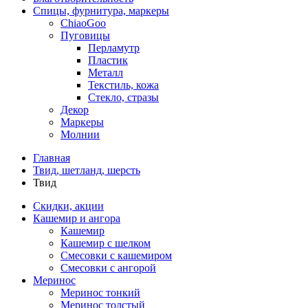
Спицы, фурнитура, маркеры
ChiaoGoo
Пуговицы
Перламутр
Пластик
Металл
Текстиль, кожа
Стекло, стразы
Декор
Маркеры
Молнии
Главная
Твид, шетланд, шерсть
Твид
Скидки, акции
Кашемир и ангора
Кашемир
Кашемир с шелком
Смесовки с кашемиром
Смесовки с ангорой
Меринос
Меринос тонкий
Меринос толстый