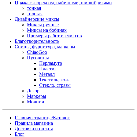
Пряжа с люрексом, пайетками, шишибриками
тонкая
толстая
Дизайнерские миксы
Миксы ручные
Миксы на бобинах
Примеры работ из миксов
Благотворительность
Спицы, фурнитура, маркеры
ChiaoGoo
Пуговицы
Перламутр
Пластик
Металл
Текстиль, кожа
Стекло, стразы
Декор
Маркеры
Молнии
Главная страница/Каталог
Правила магазина
Доставка и оплата
Блог