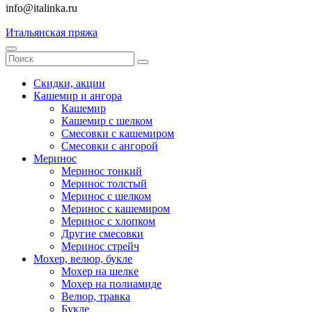
info@italinka.ru
Итальянская пряжа
Скидки, акции
Кашемир и ангора
Кашемир
Кашемир с шелком
Смесовки с кашемиром
Смесовки с ангорой
Меринос
Меринос тонкий
Меринос толстый
Меринос с шелком
Меринос с кашемиром
Меринос с хлопком
Другие смесовки
Меринос стрейч
Мохер, велюр, букле
Мохер на шелке
Мохер на полиамиде
Велюр, травка
Букле