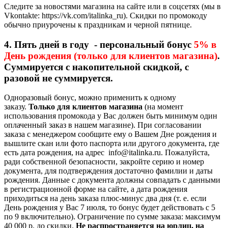
Следите за новостями магазина на сайте или в соцсетях (мы в
Vkontakte: https://vk.com/italinka_ru). Скидки по промокоду
обычно приурочены к праздникам и черной пятнице.
4. Пять дней в году - персональный бонус
5% в
День рождения (только для клиентов магазина)
.
Суммируется с накопительной скидкой, с
разовой не суммируется.
Одноразовый бонус, можно применить к одному
заказу.
Только для клиентов магазина
(на момент
использования промокода у Вас должен быть минимум один
оплаченный заказ в нашем магазине). При согласовании
заказа с менеджером сообщите ему о Вашем Дне рождения и
вышлите скан или фото паспорта или другого документа, где
есть дата рождения, на адрес info@italinka.ru. Пожалуйста,
ради собственной безопасности, закройте серию и номер
документа, для подтверждения достаточно фамилии и даты
рождения. Данные с документа должны совпадать с данными
в регистрационной форме на сайте, а дата рождения
приходиться на день заказа плюс-минус два дня (т. е. если
День рождения у Вас 7 июля, то бонус будет действовать с 5
по 9 включительно). Ограничение по сумме заказа: максимум
40 000 р. до скидки.
Не распространяется на юрлиц, на