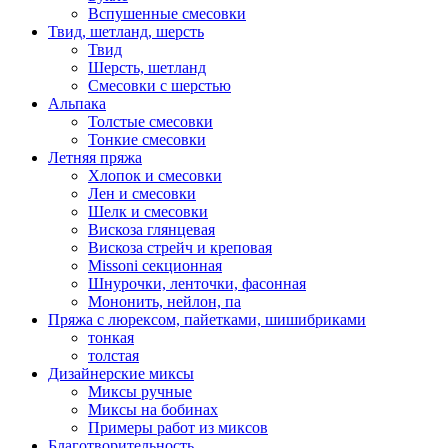
Вспушенные смесовки
Твид, шетланд, шерсть
Твид
Шерсть, шетланд
Смесовки с шерстью
Альпака
Толстые смесовки
Тонкие смесовки
Летняя пряжа
Хлопок и смесовки
Лен и смесовки
Шелк и смесовки
Вискоза глянцевая
Вискоза стрейч и креповая
Missoni секционная
Шнурочки, ленточки, фасонная
Мононить, нейлон, па
Пряжа с люрексом, пайетками, шишибриками
тонкая
толстая
Дизайнерские миксы
Миксы ручные
Миксы на бобинах
Примеры работ из миксов
Благотворительность