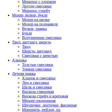
Меринос с хлопком
Другие смесовки
Меринос стрейч
Мохер, велюр, букле
Мохер на шелке
Мохер на полиамиде
Велюр, травка
Букле
Вспушенные смесовки
Твид, шетланд, шерсть
Твид
Шерсть, шетланд
Смесовки с шерстью
Альпака
Толстые смесовки
Тонкие смесовки
Летняя пряжа
Хлопок и смесовки
Лен и смесовки
Шелк и смесовки
Вискоза глянцевая
Вискоза стрейч и креповая
Missoni секционная
Шнурочки, ленточки, фасонная
Мононить, нейлон, па