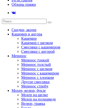
Регистрация
Обзоры пряжи
Скидки, акции
Кашемир и ангора
Кашемир
Кашемир с шелком
Смесовки с кашемиром
Смесовки с ангорой
Меринос
Меринос тонкий
Меринос толстый
Меринос с шелком
Меринос с кашемиром
Меринос с хлопком
Другие смесовки
Меринос стрейч
Мохер, велюр, букле
Мохер на шелке
Мохер на полиамиде
Велюр, травка
Букле