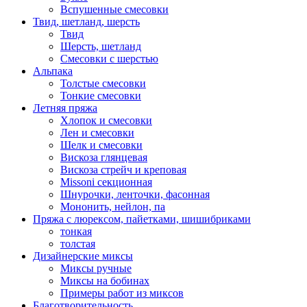
Вспушенные смесовки
Твид, шетланд, шерсть
Твид
Шерсть, шетланд
Смесовки с шерстью
Альпака
Толстые смесовки
Тонкие смесовки
Летняя пряжа
Хлопок и смесовки
Лен и смесовки
Шелк и смесовки
Вискоза глянцевая
Вискоза стрейч и креповая
Missoni секционная
Шнурочки, ленточки, фасонная
Мононить, нейлон, па
Пряжа с люрексом, пайетками, шишибриками
тонкая
толстая
Дизайнерские миксы
Миксы ручные
Миксы на бобинах
Примеры работ из миксов
Благотворительность