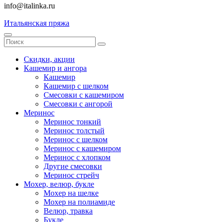
info@italinka.ru
Итальянская пряжа
Скидки, акции
Кашемир и ангора
Кашемир
Кашемир с шелком
Смесовки с кашемиром
Смесовки с ангорой
Меринос
Меринос тонкий
Меринос толстый
Меринос с шелком
Меринос с кашемиром
Меринос с хлопком
Другие смесовки
Меринос стрейч
Мохер, велюр, букле
Мохер на шелке
Мохер на полиамиде
Велюр, травка
Букле