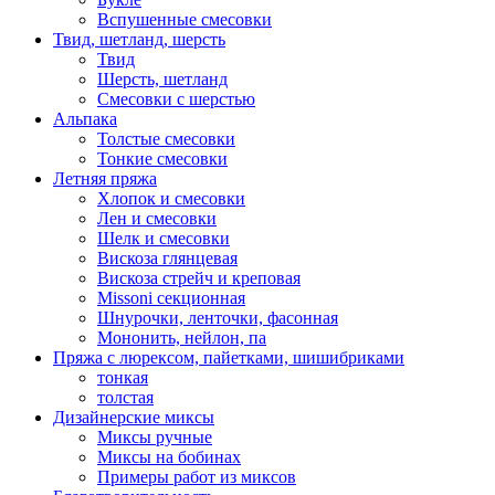
Вспушенные смесовки
Твид, шетланд, шерсть
Твид
Шерсть, шетланд
Смесовки с шерстью
Альпака
Толстые смесовки
Тонкие смесовки
Летняя пряжа
Хлопок и смесовки
Лен и смесовки
Шелк и смесовки
Вискоза глянцевая
Вискоза стрейч и креповая
Missoni секционная
Шнурочки, ленточки, фасонная
Мононить, нейлон, па
Пряжа с люрексом, пайетками, шишибриками
тонкая
толстая
Дизайнерские миксы
Миксы ручные
Миксы на бобинах
Примеры работ из миксов