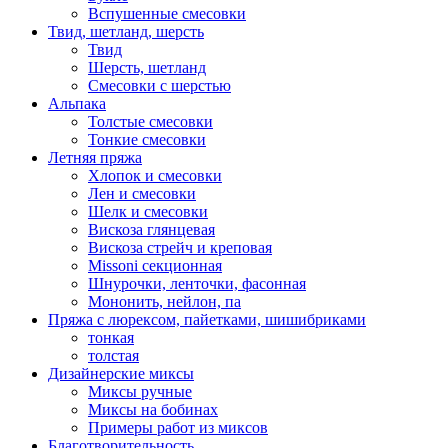
Вспушенные смесовки
Твид, шетланд, шерсть
Твид
Шерсть, шетланд
Смесовки с шерстью
Альпака
Толстые смесовки
Тонкие смесовки
Летняя пряжа
Хлопок и смесовки
Лен и смесовки
Шелк и смесовки
Вискоза глянцевая
Вискоза стрейч и креповая
Missoni секционная
Шнурочки, ленточки, фасонная
Мононить, нейлон, па
Пряжа с люрексом, пайетками, шишибриками
тонкая
толстая
Дизайнерские миксы
Миксы ручные
Миксы на бобинах
Примеры работ из миксов
Благотворительность