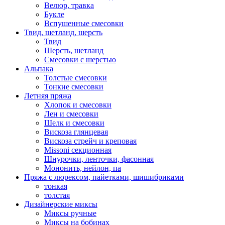
Велюр, травка
Букле
Вспушенные смесовки
Твид, шетланд, шерсть
Твид
Шерсть, шетланд
Смесовки с шерстью
Альпака
Толстые смесовки
Тонкие смесовки
Летняя пряжа
Хлопок и смесовки
Лен и смесовки
Шелк и смесовки
Вискоза глянцевая
Вискоза стрейч и креповая
Missoni секционная
Шнурочки, ленточки, фасонная
Мононить, нейлон, па
Пряжа с люрексом, пайетками, шишибриками
тонкая
толстая
Дизайнерские миксы
Миксы ручные
Миксы на бобинах