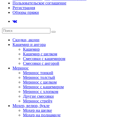
Пользовательское соглашение
Регистрация
Обзоры пряжи
Скидки, акции
Кашемир и ангора
Кашемир
Кашемир с шелком
Смесовки с кашемиром
Смесовки с ангорой
Меринос
Меринос тонкий
Меринос толстый
Меринос с шелком
Меринос с кашемиром
Меринос с хлопком
Другие смесовки
Меринос стрейч
Мохер, велюр, букле
Мохер на шелке
Мохер на полиамиде