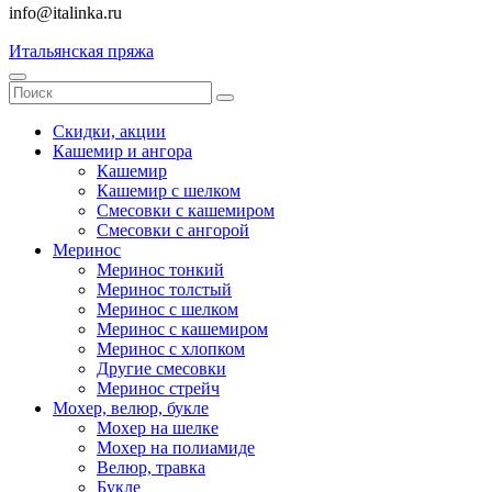
info@italinka.ru
Итальянская пряжа
Скидки, акции
Кашемир и ангора
Кашемир
Кашемир с шелком
Смесовки с кашемиром
Смесовки с ангорой
Меринос
Меринос тонкий
Меринос толстый
Меринос с шелком
Меринос с кашемиром
Меринос с хлопком
Другие смесовки
Меринос стрейч
Мохер, велюр, букле
Мохер на шелке
Мохер на полиамиде
Велюр, травка
Букле