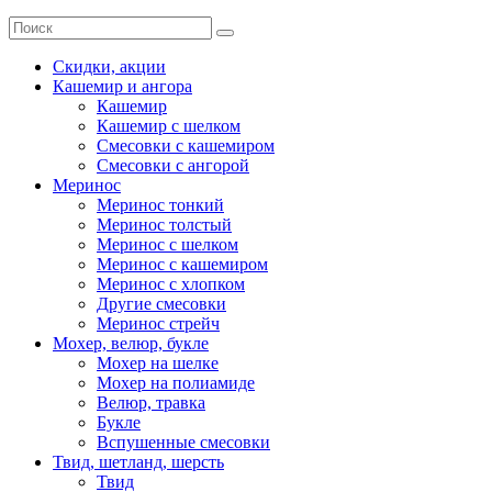
Скидки, акции
Кашемир и ангора
Кашемир
Кашемир с шелком
Смесовки с кашемиром
Смесовки с ангорой
Меринос
Меринос тонкий
Меринос толстый
Меринос с шелком
Меринос с кашемиром
Меринос с хлопком
Другие смесовки
Меринос стрейч
Мохер, велюр, букле
Мохер на шелке
Мохер на полиамиде
Велюр, травка
Букле
Вспушенные смесовки
Твид, шетланд, шерсть
Твид