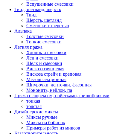
Вспушенные смесовки
Твид, шетланд, шерсть
Твид
Шерсть, шетланд
Смесовки с шерстью
Альпака
Толстые смесовки
Тонкие смесовки
Летняя пряжа
Хлопок и смесовки
Лен и смесовки
Шелк и смесовки
Вискоза глянцевая
Вискоза стрейч и креповая
Missoni секционная
Шнурочки, ленточки, фасонная
Мононить, нейлон, па
Пряжа с люрексом, пайетками, шишибриками
тонкая
толстая
Дизайнерские миксы
Миксы ручные
Миксы на бобинах
Примеры работ из миксов
Благотворительность