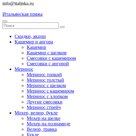
info@italinka.ru
Итальянская пряжа
Скидки, акции
Кашемир и ангора
Кашемир
Кашемир с шелком
Смесовки с кашемиром
Смесовки с ангорой
Меринос
Меринос тонкий
Меринос толстый
Меринос с шелком
Меринос с кашемиром
Меринос с хлопком
Другие смесовки
Меринос стрейч
Мохер, велюр, букле
Мохер на шелке
Мохер на полиамиде
Велюр, травка
Букле