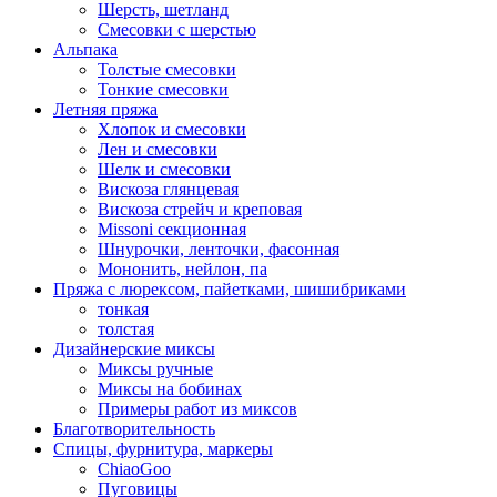
Шерсть, шетланд
Смесовки с шерстью
Альпака
Толстые смесовки
Тонкие смесовки
Летняя пряжа
Хлопок и смесовки
Лен и смесовки
Шелк и смесовки
Вискоза глянцевая
Вискоза стрейч и креповая
Missoni секционная
Шнурочки, ленточки, фасонная
Мононить, нейлон, па
Пряжа с люрексом, пайетками, шишибриками
тонкая
толстая
Дизайнерские миксы
Миксы ручные
Миксы на бобинах
Примеры работ из миксов
Благотворительность
Спицы, фурнитура, маркеры
ChiaoGoo
Пуговицы