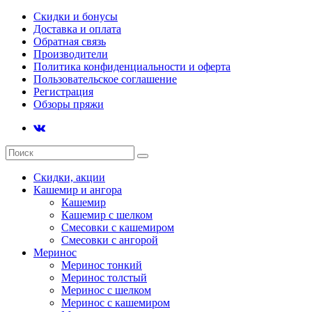
Скидки и бонусы
Доставка и оплата
Обратная связь
Производители
Политика конфиденциальности и оферта
Пользовательское соглашение
Регистрация
Обзоры пряжи
Скидки, акции
Кашемир и ангора
Кашемир
Кашемир с шелком
Смесовки с кашемиром
Смесовки с ангорой
Меринос
Меринос тонкий
Меринос толстый
Меринос с шелком
Меринос с кашемиром