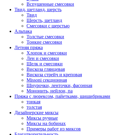
Вспушенные смесовки
Твид, шетланд, шерсть
Твид
Шерсть, шетланд
Смесовки с шерстью
Альпака
Толстые смесовки
Тонкие смесовки
Летняя пряжа
Хлопок и смесовки
Лен и смесовки
Шелк и смесовки
Вискоза глянцевая
Вискоза стрейч и креповая
Missoni секционная
Шнурочки, ленточки, фасонная
Мононить, нейлон, па
Пряжа с люрексом, пайетками, шишибриками
тонкая
толстая
Дизайнерские миксы
Миксы ручные
Миксы на бобинах
Примеры работ из миксов
Благотворительность