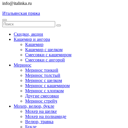
info@italinka.ru
Итальянская пряжа
Скидки, акции
Кашемир и ангора
Кашемир
Кашемир с шелком
Смесовки с кашемиром
Смесовки с ангорой
Меринос
Меринос тонкий
Меринос толстый
Меринос с шелком
Меринос с кашемиром
Меринос с хлопком
Другие смесовки
Меринос стрейч
Мохер, велюр, букле
Мохер на шелке
Мохер на полиамиде
Велюр, травка
Букле