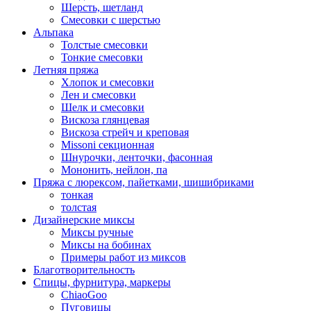
Шерсть, шетланд
Смесовки с шерстью
Альпака
Толстые смесовки
Тонкие смесовки
Летняя пряжа
Хлопок и смесовки
Лен и смесовки
Шелк и смесовки
Вискоза глянцевая
Вискоза стрейч и креповая
Missoni секционная
Шнурочки, ленточки, фасонная
Мононить, нейлон, па
Пряжа с люрексом, пайетками, шишибриками
тонкая
толстая
Дизайнерские миксы
Миксы ручные
Миксы на бобинах
Примеры работ из миксов
Благотворительность
Спицы, фурнитура, маркеры
ChiaoGoo
Пуговицы