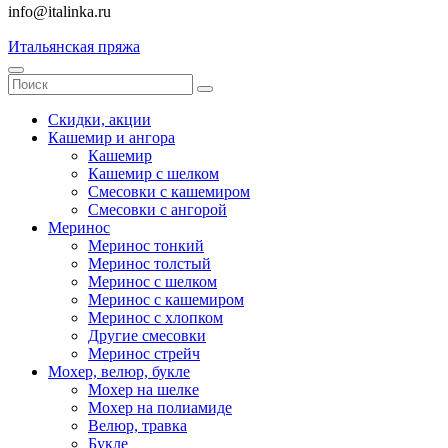
info@italinka.ru
Итальянская пряжа
Скидки, акции
Кашемир и ангора
Кашемир
Кашемир с шелком
Смесовки с кашемиром
Смесовки с ангорой
Меринос
Меринос тонкий
Меринос толстый
Меринос с шелком
Меринос с кашемиром
Меринос с хлопком
Другие смесовки
Меринос стрейч
Мохер, велюр, букле
Мохер на шелке
Мохер на полиамиде
Велюр, травка
Букле