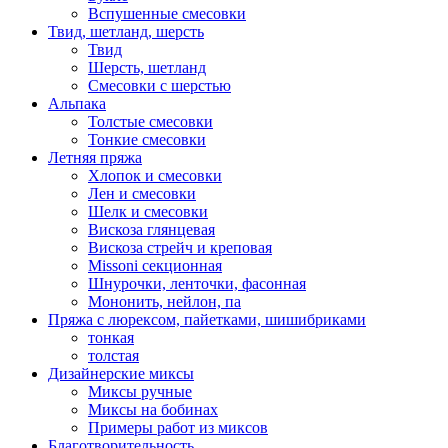
Вспушенные смесовки
Твид, шетланд, шерсть
Твид
Шерсть, шетланд
Смесовки с шерстью
Альпака
Толстые смесовки
Тонкие смесовки
Летняя пряжа
Хлопок и смесовки
Лен и смесовки
Шелк и смесовки
Вискоза глянцевая
Вискоза стрейч и креповая
Missoni секционная
Шнурочки, ленточки, фасонная
Мононить, нейлон, па
Пряжа с люрексом, пайетками, шишибриками
тонкая
толстая
Дизайнерские миксы
Миксы ручные
Миксы на бобинах
Примеры работ из миксов
Благотворительность