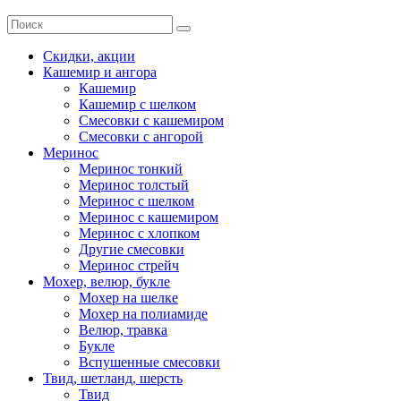
Скидки, акции
Кашемир и ангора
Кашемир
Кашемир с шелком
Смесовки с кашемиром
Смесовки с ангорой
Меринос
Меринос тонкий
Меринос толстый
Меринос с шелком
Меринос с кашемиром
Меринос с хлопком
Другие смесовки
Меринос стрейч
Мохер, велюр, букле
Мохер на шелке
Мохер на полиамиде
Велюр, травка
Букле
Вспушенные смесовки
Твид, шетланд, шерсть
Твид