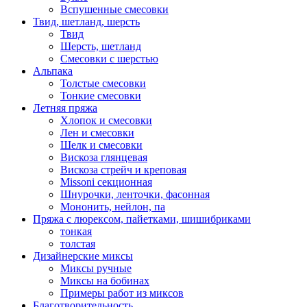
Вспушенные смесовки
Твид, шетланд, шерсть
Твид
Шерсть, шетланд
Смесовки с шерстью
Альпака
Толстые смесовки
Тонкие смесовки
Летняя пряжа
Хлопок и смесовки
Лен и смесовки
Шелк и смесовки
Вискоза глянцевая
Вискоза стрейч и креповая
Missoni секционная
Шнурочки, ленточки, фасонная
Мононить, нейлон, па
Пряжа с люрексом, пайетками, шишибриками
тонкая
толстая
Дизайнерские миксы
Миксы ручные
Миксы на бобинах
Примеры работ из миксов
Благотворительность