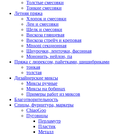
Толстые смесовки
Тонкие смесовки
Летняя пряжа
Хлопок и смесовки
Лен и смесовки
Шелк и смесовки
Вискоза глянцевая
Вискоза стрейч и креповая
Missoni секционная
Шнурочки, ленточки, фасонная
Мононить, нейлон, па
Пряжа с люрексом, пайетками, шишибриками
тонкая
толстая
Дизайнерские миксы
Миксы ручные
Миксы на бобинах
Примеры работ из миксов
Благотворительность
Спицы, фурнитура, маркеры
ChiaoGoo
Пуговицы
Перламутр
Пластик
Металл