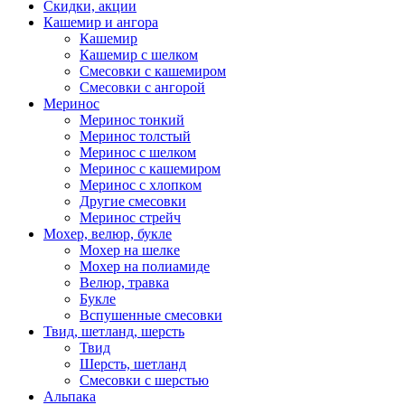
Скидки, акции
Кашемир и ангора
Кашемир
Кашемир с шелком
Смесовки с кашемиром
Смесовки с ангорой
Меринос
Меринос тонкий
Меринос толстый
Меринос с шелком
Меринос с кашемиром
Меринос с хлопком
Другие смесовки
Меринос стрейч
Мохер, велюр, букле
Мохер на шелке
Мохер на полиамиде
Велюр, травка
Букле
Вспушенные смесовки
Твид, шетланд, шерсть
Твид
Шерсть, шетланд
Смесовки с шерстью
Альпака