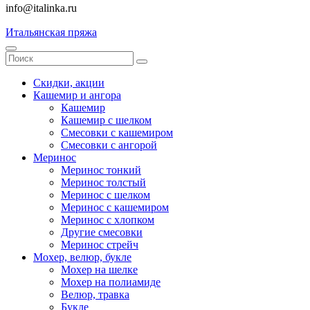
info@italinka.ru
Итальянская пряжа
Скидки, акции
Кашемир и ангора
Кашемир
Кашемир с шелком
Смесовки с кашемиром
Смесовки с ангорой
Меринос
Меринос тонкий
Меринос толстый
Меринос с шелком
Меринос с кашемиром
Меринос с хлопком
Другие смесовки
Меринос стрейч
Мохер, велюр, букле
Мохер на шелке
Мохер на полиамиде
Велюр, травка
Букле