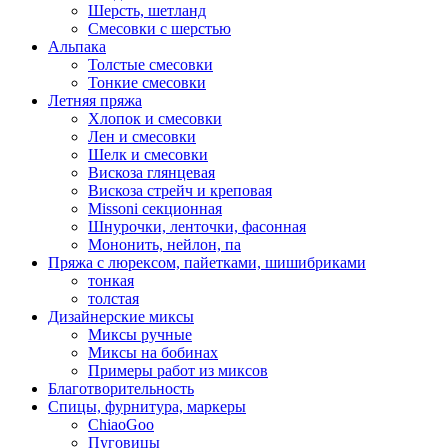
Шерсть, шетланд
Смесовки с шерстью
Альпака
Толстые смесовки
Тонкие смесовки
Летняя пряжа
Хлопок и смесовки
Лен и смесовки
Шелк и смесовки
Вискоза глянцевая
Вискоза стрейч и креповая
Missoni секционная
Шнурочки, ленточки, фасонная
Мононить, нейлон, па
Пряжа с люрексом, пайетками, шишибриками
тонкая
толстая
Дизайнерские миксы
Миксы ручные
Миксы на бобинах
Примеры работ из миксов
Благотворительность
Спицы, фурнитура, маркеры
ChiaoGoo
Пуговицы