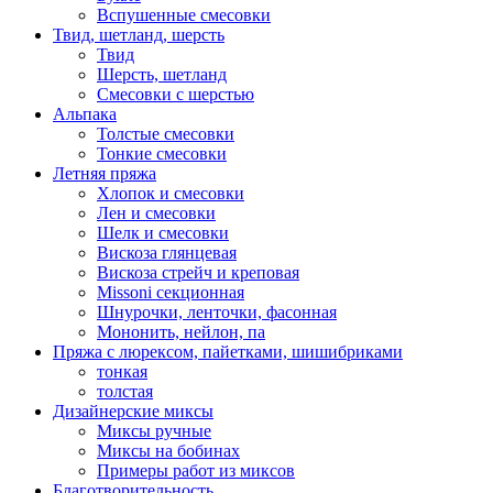
Вспушенные смесовки
Твид, шетланд, шерсть
Твид
Шерсть, шетланд
Смесовки с шерстью
Альпака
Толстые смесовки
Тонкие смесовки
Летняя пряжа
Хлопок и смесовки
Лен и смесовки
Шелк и смесовки
Вискоза глянцевая
Вискоза стрейч и креповая
Missoni секционная
Шнурочки, ленточки, фасонная
Мононить, нейлон, па
Пряжа с люрексом, пайетками, шишибриками
тонкая
толстая
Дизайнерские миксы
Миксы ручные
Миксы на бобинах
Примеры работ из миксов
Благотворительность