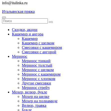
info@italinka.ru
Итальянская пряжа
Скидки, акции
Кашемир и ангора
Кашемир
Кашемир с шелком
Смесовки с кашемиром
Смесовки с ангорой
Меринос
Меринос тонкий
Меринос толстый
Меринос с шелком
Меринос с кашемиром
Меринос с хлопком
Другие смесовки
Меринос стрейч
Мохер, велюр, букле
Мохер на шелке
Мохер на полиамиде
Велюр, травка
Букле