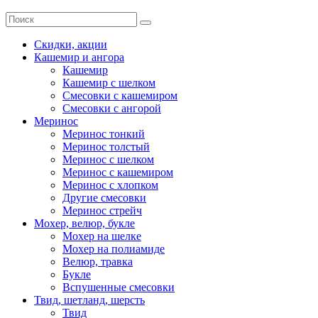
Скидки, акции
Кашемир и ангора
Кашемир
Кашемир с шелком
Смесовки с кашемиром
Смесовки с ангорой
Меринос
Меринос тонкий
Меринос толстый
Меринос с шелком
Меринос с кашемиром
Меринос с хлопком
Другие смесовки
Меринос стрейч
Мохер, велюр, букле
Мохер на шелке
Мохер на полиамиде
Велюр, травка
Букле
Вспушенные смесовки
Твид, шетланд, шерсть
Твид