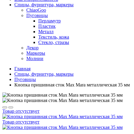
Спицы, фурнитура, маркеры
ChiaoGoo
Пуговицы
Перламутр
Пластик
Металл
Текстиль, кожа
Стекло, стразы
Декор
Маркеры
Молнии
Главная
Спицы, фурнитура, маркеры
Пуговицы
Кнопка пришивная сток Max Mara металлическая 35 мм
Товар отсутствует
Товар отсутствует