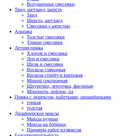
Вспушенные смесовки
Твид, шетланд, шерсть
Твид
Шерсть, шетланд
Смесовки с шерстью
Альпака
Толстые смесовки
Тонкие смесовки
Летняя пряжа
Хлопок и смесовки
Лен и смесовки
Шелк и смесовки
Вискоза глянцевая
Вискоза стрейч и креповая
Missoni секционная
Шнурочки, ленточки, фасонная
Мононить, нейлон, па
Пряжа с люрексом, пайетками, шишибриками
тонкая
толстая
Дизайнерские миксы
Миксы ручные
Миксы на бобинах
Примеры работ из миксов
Благотворительность