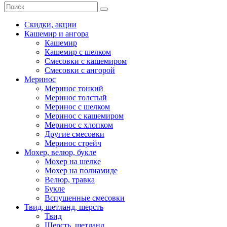
Скидки, акции
Кашемир и ангора
Кашемир
Кашемир с шелком
Смесовки с кашемиром
Смесовки с ангорой
Меринос
Меринос тонкий
Меринос толстый
Меринос с шелком
Меринос с кашемиром
Меринос с хлопком
Другие смесовки
Меринос стрейч
Мохер, велюр, букле
Мохер на шелке
Мохер на полиамиде
Велюр, травка
Букле
Вспушенные смесовки
Твид, шетланд, шерсть
Твид
Шерсть, шетланд