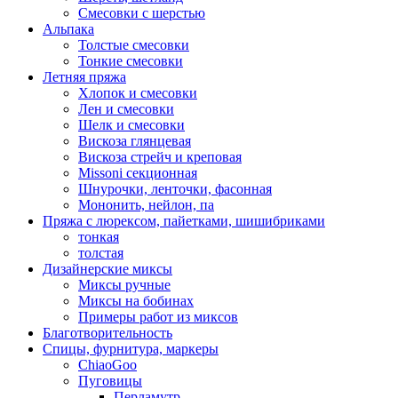
Смесовки с шерстью
Альпака
Толстые смесовки
Тонкие смесовки
Летняя пряжа
Хлопок и смесовки
Лен и смесовки
Шелк и смесовки
Вискоза глянцевая
Вискоза стрейч и креповая
Missoni секционная
Шнурочки, ленточки, фасонная
Мононить, нейлон, па
Пряжа с люрексом, пайетками, шишибриками
тонкая
толстая
Дизайнерские миксы
Миксы ручные
Миксы на бобинах
Примеры работ из миксов
Благотворительность
Спицы, фурнитура, маркеры
ChiaoGoo
Пуговицы
Перламутр