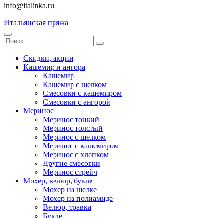
info@italinka.ru
Итальянская пряжа
Скидки, акции
Кашемир и ангора
Кашемир
Кашемир с шелком
Смесовки с кашемиром
Смесовки с ангорой
Меринос
Меринос тонкий
Меринос толстый
Меринос с шелком
Меринос с кашемиром
Меринос с хлопком
Другие смесовки
Меринос стрейч
Мохер, велюр, букле
Мохер на шелке
Мохер на полиамиде
Велюр, травка
Букле