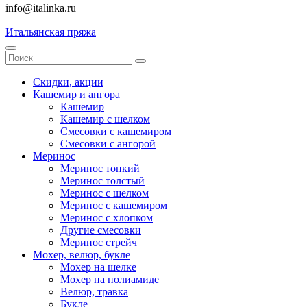
info@italinka.ru
Итальянская пряжа
Скидки, акции
Кашемир и ангора
Кашемир
Кашемир с шелком
Смесовки с кашемиром
Смесовки с ангорой
Меринос
Меринос тонкий
Меринос толстый
Меринос с шелком
Меринос с кашемиром
Меринос с хлопком
Другие смесовки
Меринос стрейч
Мохер, велюр, букле
Мохер на шелке
Мохер на полиамиде
Велюр, травка
Букле