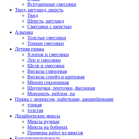
Вспушенные смесовки
Твид, шетланд, шерсть
Твид
Шерсть, шетланд
Смесовки с шерстью
Альпака
Толстые смесовки
Тонкие смесовки
Летняя пряжа
Хлопок и смесовки
Лен и смесовки
Шелк и смесовки
Вискоза глянцевая
Вискоза стрейч и креповая
Missoni секционная
Шнурочки, ленточки, фасонная
Мононить, нейлон, па
Пряжа с люрексом, пайетками, шишибриками
тонкая
толстая
Дизайнерские миксы
Миксы ручные
Миксы на бобинах
Примеры работ из миксов
Благотворительность