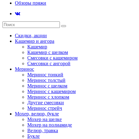
Обзоры пряжи
Скидки, акции
Кашемир и ангора
Кашемир
Кашемир с шелком
Смесовки с кашемиром
Смесовки с ангорой
Меринос
Меринос тонкий
Меринос толстый
Меринос с шелком
Меринос с кашемиром
Меринос с хлопком
Другие смесовки
Меринос стрейч
Мохер, велюр, букле
Мохер на шелке
Мохер на полиамиде
Велюр, травка
Букле