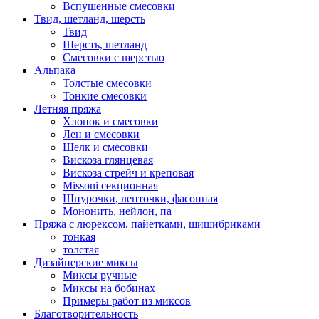
Вспушенные смесовки
Твид, шетланд, шерсть
Твид
Шерсть, шетланд
Смесовки с шерстью
Альпака
Толстые смесовки
Тонкие смесовки
Летняя пряжа
Хлопок и смесовки
Лен и смесовки
Шелк и смесовки
Вискоза глянцевая
Вискоза стрейч и креповая
Missoni секционная
Шнурочки, ленточки, фасонная
Мононить, нейлон, па
Пряжа с люрексом, пайетками, шишибриками
тонкая
толстая
Дизайнерские миксы
Миксы ручные
Миксы на бобинах
Примеры работ из миксов
Благотворительность