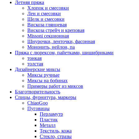
Летняя пряжа
Хлопок и смесовки
Лен и смесовки
Шелк и смесовки
Вискоза глянцевая
Вискоза стрейч и креповая
Missoni секционная
Шнурочки, ленточки, фасонная
Мононить, нейлон, па
Пряжа с люрексом, пайетками, шишибриками
тонкая
толстая
Дизайнерские миксы
Миксы ручные
Миксы на бобинах
Примеры работ из миксов
Благотворительность
Спицы, фурнитура, маркеры
ChiaoGoo
Пуговицы
Перламутр
Пластик
Металл
Текстиль, кожа
Стекло, стразы