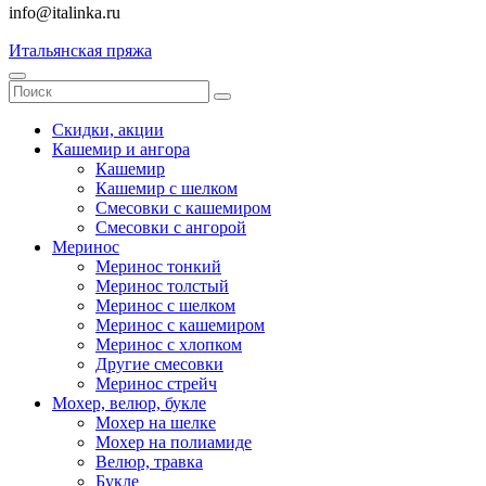
info@italinka.ru
Итальянская пряжа
Скидки, акции
Кашемир и ангора
Кашемир
Кашемир с шелком
Смесовки с кашемиром
Смесовки с ангорой
Меринос
Меринос тонкий
Меринос толстый
Меринос с шелком
Меринос с кашемиром
Меринос с хлопком
Другие смесовки
Меринос стрейч
Мохер, велюр, букле
Мохер на шелке
Мохер на полиамиде
Велюр, травка
Букле