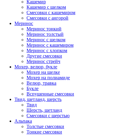
Кашемир
Кашемир с шелком
Смесовки с кашемиром
Смесовки с ангорой
Меринос
Меринос тонкий
Меринос толстый
Меринос с шелком
Меринос с кашемиром
Меринос с хлопком
Другие смесовки
Меринос стрейч
Мохер, велюр, букле
Мохер на шелке
Мохер на полиамиде
Велюр, травка
Букле
Вспушенные смесовки
Твид, шетланд, шерсть
Твид
Шерсть, шетланд
Смесовки с шерстью
Альпака
Толстые смесовки
Тонкие смесовки