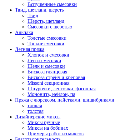
Вспушенные смесовки
Твид, шетланд, шерсть
Твид
Шерсть, шетланд
Смесовки с шерстью
Альпака
Толстые смесовки
Тонкие смесовки
Летняя пряжа
Хлопок и смесовки
Лен и смесовки
Шелк и смесовки
Вискоза глянцевая
Вискоза стрейч и креповая
Missoni секционная
Шнурочки, ленточки, фасонная
Мононить, нейлон, па
Пряжа с люрексом, пайетками, шишибриками
тонкая
толстая
Дизайнерские миксы
Миксы ручные
Миксы на бобинах
Примеры работ из миксов
Благотворительность