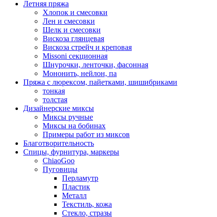
Летняя пряжа
Хлопок и смесовки
Лен и смесовки
Шелк и смесовки
Вискоза глянцевая
Вискоза стрейч и креповая
Missoni секционная
Шнурочки, ленточки, фасонная
Мононить, нейлон, па
Пряжа с люрексом, пайетками, шишибриками
тонкая
толстая
Дизайнерские миксы
Миксы ручные
Миксы на бобинах
Примеры работ из миксов
Благотворительность
Спицы, фурнитура, маркеры
ChiaoGoo
Пуговицы
Перламутр
Пластик
Металл
Текстиль, кожа
Стекло, стразы