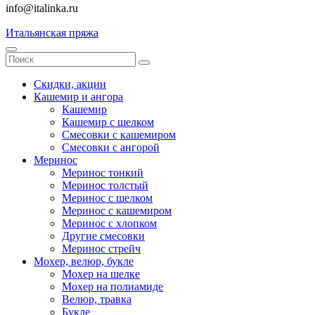
info@italinka.ru
Итальянская пряжа
Скидки, акции
Кашемир и ангора
Кашемир
Кашемир с шелком
Смесовки с кашемиром
Смесовки с ангорой
Меринос
Меринос тонкий
Меринос толстый
Меринос с шелком
Меринос с кашемиром
Меринос с хлопком
Другие смесовки
Меринос стрейч
Мохер, велюр, букле
Мохер на шелке
Мохер на полиамиде
Велюр, травка
Букле