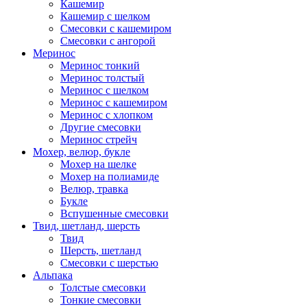
Кашемир
Кашемир с шелком
Смесовки с кашемиром
Смесовки с ангорой
Меринос
Меринос тонкий
Меринос толстый
Меринос с шелком
Меринос с кашемиром
Меринос с хлопком
Другие смесовки
Меринос стрейч
Мохер, велюр, букле
Мохер на шелке
Мохер на полиамиде
Велюр, травка
Букле
Вспушенные смесовки
Твид, шетланд, шерсть
Твид
Шерсть, шетланд
Смесовки с шерстью
Альпака
Толстые смесовки
Тонкие смесовки