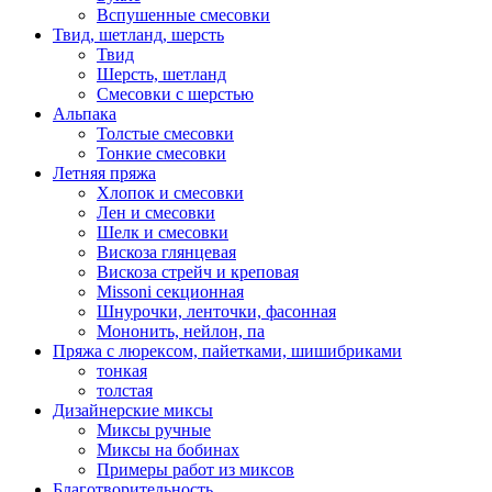
Вспушенные смесовки
Твид, шетланд, шерсть
Твид
Шерсть, шетланд
Смесовки с шерстью
Альпака
Толстые смесовки
Тонкие смесовки
Летняя пряжа
Хлопок и смесовки
Лен и смесовки
Шелк и смесовки
Вискоза глянцевая
Вискоза стрейч и креповая
Missoni секционная
Шнурочки, ленточки, фасонная
Мононить, нейлон, па
Пряжа с люрексом, пайетками, шишибриками
тонкая
толстая
Дизайнерские миксы
Миксы ручные
Миксы на бобинах
Примеры работ из миксов
Благотворительность