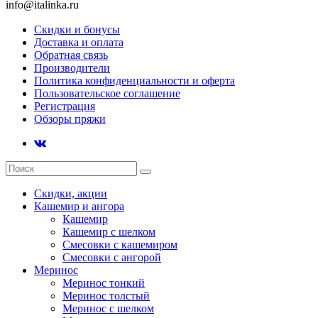
info@italinka.ru
Скидки и бонусы
Доставка и оплата
Обратная связь
Производители
Политика конфиденциальности и оферта
Пользовательское соглашение
Регистрация
Обзоры пряжи
Скидки, акции
Кашемир и ангора
Кашемир
Кашемир с шелком
Смесовки с кашемиром
Смесовки с ангорой
Меринос
Меринос тонкий
Меринос толстый
Меринос с шелком