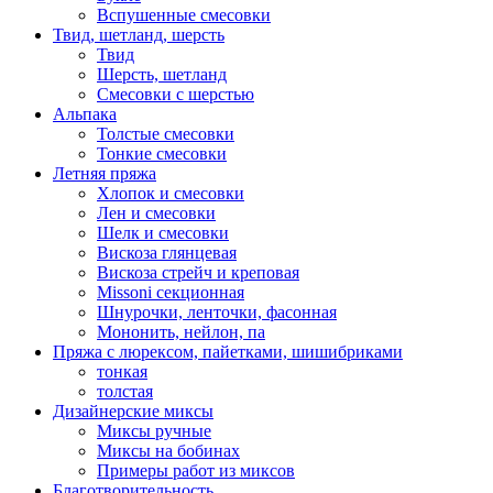
Вспушенные смесовки
Твид, шетланд, шерсть
Твид
Шерсть, шетланд
Смесовки с шерстью
Альпака
Толстые смесовки
Тонкие смесовки
Летняя пряжа
Хлопок и смесовки
Лен и смесовки
Шелк и смесовки
Вискоза глянцевая
Вискоза стрейч и креповая
Missoni секционная
Шнурочки, ленточки, фасонная
Мононить, нейлон, па
Пряжа с люрексом, пайетками, шишибриками
тонкая
толстая
Дизайнерские миксы
Миксы ручные
Миксы на бобинах
Примеры работ из миксов
Благотворительность