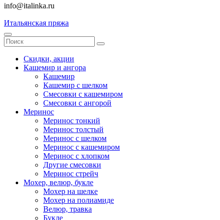
info@italinka.ru
Итальянская пряжа
Скидки, акции
Кашемир и ангора
Кашемир
Кашемир с шелком
Смесовки с кашемиром
Смесовки с ангорой
Меринос
Меринос тонкий
Меринос толстый
Меринос с шелком
Меринос с кашемиром
Меринос с хлопком
Другие смесовки
Меринос стрейч
Мохер, велюр, букле
Мохер на шелке
Мохер на полиамиде
Велюр, травка
Букле