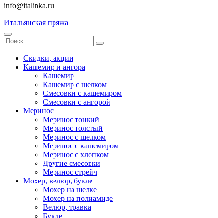
info@italinka.ru
Итальянская пряжа
Скидки, акции
Кашемир и ангора
Кашемир
Кашемир с шелком
Смесовки с кашемиром
Смесовки с ангорой
Меринос
Меринос тонкий
Меринос толстый
Меринос с шелком
Меринос с кашемиром
Меринос с хлопком
Другие смесовки
Меринос стрейч
Мохер, велюр, букле
Мохер на шелке
Мохер на полиамиде
Велюр, травка
Букле