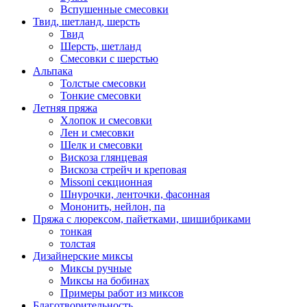
Вспушенные смесовки
Твид, шетланд, шерсть
Твид
Шерсть, шетланд
Смесовки с шерстью
Альпака
Толстые смесовки
Тонкие смесовки
Летняя пряжа
Хлопок и смесовки
Лен и смесовки
Шелк и смесовки
Вискоза глянцевая
Вискоза стрейч и креповая
Missoni секционная
Шнурочки, ленточки, фасонная
Мононить, нейлон, па
Пряжа с люрексом, пайетками, шишибриками
тонкая
толстая
Дизайнерские миксы
Миксы ручные
Миксы на бобинах
Примеры работ из миксов
Благотворительность