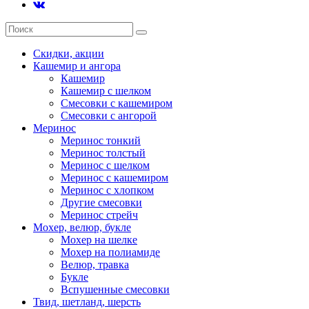
Скидки, акции
Кашемир и ангора
Кашемир
Кашемир с шелком
Смесовки с кашемиром
Смесовки с ангорой
Меринос
Меринос тонкий
Меринос толстый
Меринос с шелком
Меринос с кашемиром
Меринос с хлопком
Другие смесовки
Меринос стрейч
Мохер, велюр, букле
Мохер на шелке
Мохер на полиамиде
Велюр, травка
Букле
Вспушенные смесовки
Твид, шетланд, шерсть