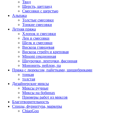
Твид
Шерсть, шетланд
Смесовки с шерстью
Альпака
Толстые смесовки
Тонкие смесовки
Летняя пряжа
Хлопок и смесовки
Лен и смесовки
Шелк и смесовки
Вискоза глянцевая
Вискоза стрейч и креповая
Missoni секционная
Шнурочки, ленточки, фасонная
Мононить, нейлон, па
Пряжа с люрексом, пайетками, шишибриками
тонкая
толстая
Дизайнерские миксы
Миксы ручные
Миксы на бобинах
Примеры работ из миксов
Благотворительность
Спицы, фурнитура, маркеры
ChiaoGoo