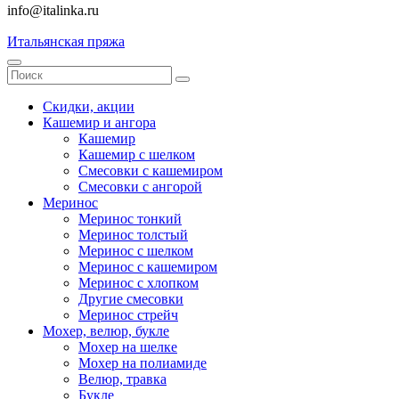
info@italinka.ru
Итальянская пряжа
Скидки, акции
Кашемир и ангора
Кашемир
Кашемир с шелком
Смесовки с кашемиром
Смесовки с ангорой
Меринос
Меринос тонкий
Меринос толстый
Меринос с шелком
Меринос с кашемиром
Меринос с хлопком
Другие смесовки
Меринос стрейч
Мохер, велюр, букле
Мохер на шелке
Мохер на полиамиде
Велюр, травка
Букле