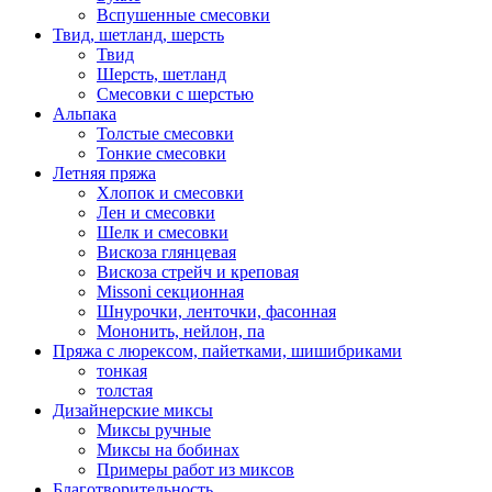
Вспушенные смесовки
Твид, шетланд, шерсть
Твид
Шерсть, шетланд
Смесовки с шерстью
Альпака
Толстые смесовки
Тонкие смесовки
Летняя пряжа
Хлопок и смесовки
Лен и смесовки
Шелк и смесовки
Вискоза глянцевая
Вискоза стрейч и креповая
Missoni секционная
Шнурочки, ленточки, фасонная
Мононить, нейлон, па
Пряжа с люрексом, пайетками, шишибриками
тонкая
толстая
Дизайнерские миксы
Миксы ручные
Миксы на бобинах
Примеры работ из миксов
Благотворительность