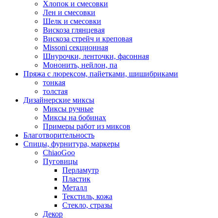
Хлопок и смесовки
Лен и смесовки
Шелк и смесовки
Вискоза глянцевая
Вискоза стрейч и креповая
Missoni секционная
Шнурочки, ленточки, фасонная
Мононить, нейлон, па
Пряжа с люрексом, пайетками, шишибриками
тонкая
толстая
Дизайнерские миксы
Миксы ручные
Миксы на бобинах
Примеры работ из миксов
Благотворительность
Спицы, фурнитура, маркеры
ChiaoGoo
Пуговицы
Перламутр
Пластик
Металл
Текстиль, кожа
Стекло, стразы
Декор