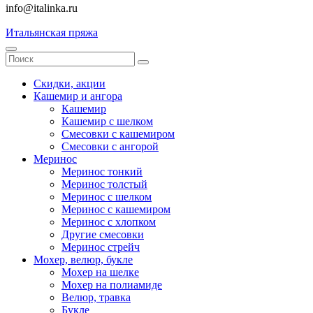
info@italinka.ru
Итальянская пряжа
Скидки, акции
Кашемир и ангора
Кашемир
Кашемир с шелком
Смесовки с кашемиром
Смесовки с ангорой
Меринос
Меринос тонкий
Меринос толстый
Меринос с шелком
Меринос с кашемиром
Меринос с хлопком
Другие смесовки
Меринос стрейч
Мохер, велюр, букле
Мохер на шелке
Мохер на полиамиде
Велюр, травка
Букле