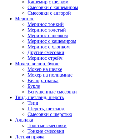
Кашемир с шелком
Смесовки с кашемиром
Смесовки с ангорой
Меринос
Меринос тонкий
Меринос толстый
Меринос с шелком
Меринос с кашемиром
Меринос с хлопком
Другие смесовки
Меринос стрейч
Мохер, велюр, букле
Мохер на шелке
Мохер на полиамиде
Велюр, травка
Букле
Вспушенные смесовки
Твид, шетланд, шерсть
Твид
Шерсть, шетланд
Смесовки с шерстью
Альпака
Толстые смесовки
Тонкие смесовки
Летняя пряжа