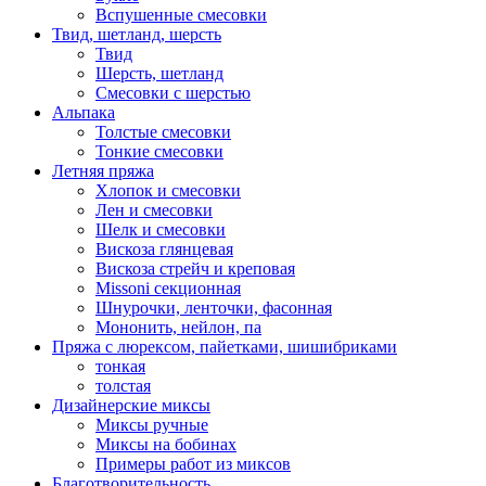
Вспушенные смесовки
Твид, шетланд, шерсть
Твид
Шерсть, шетланд
Смесовки с шерстью
Альпака
Толстые смесовки
Тонкие смесовки
Летняя пряжа
Хлопок и смесовки
Лен и смесовки
Шелк и смесовки
Вискоза глянцевая
Вискоза стрейч и креповая
Missoni секционная
Шнурочки, ленточки, фасонная
Мононить, нейлон, па
Пряжа с люрексом, пайетками, шишибриками
тонкая
толстая
Дизайнерские миксы
Миксы ручные
Миксы на бобинах
Примеры работ из миксов
Благотворительность