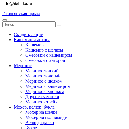
info@italinka.ru
Итальянская пряжа
Скидки, акции
Кашемир и ангора
Кашемир
Кашемир с шелком
Смесовки с кашемиром
Смесовки с ангорой
Меринос
Меринос тонкий
Меринос толстый
Меринос с шелком
Меринос с кашемиром
Меринос с хлопком
Другие смесовки
Меринос стрейч
Мохер, велюр, букле
Мохер на шелке
Мохер на полиамиде
Велюр, травка
Букле