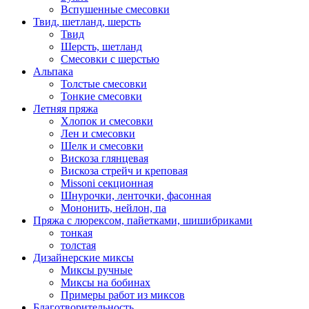
Вспушенные смесовки
Твид, шетланд, шерсть
Твид
Шерсть, шетланд
Смесовки с шерстью
Альпака
Толстые смесовки
Тонкие смесовки
Летняя пряжа
Хлопок и смесовки
Лен и смесовки
Шелк и смесовки
Вискоза глянцевая
Вискоза стрейч и креповая
Missoni секционная
Шнурочки, ленточки, фасонная
Мононить, нейлон, па
Пряжа с люрексом, пайетками, шишибриками
тонкая
толстая
Дизайнерские миксы
Миксы ручные
Миксы на бобинах
Примеры работ из миксов
Благотворительность