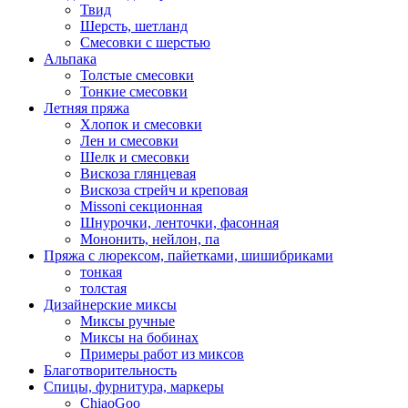
Твид
Шерсть, шетланд
Смесовки с шерстью
Альпака
Толстые смесовки
Тонкие смесовки
Летняя пряжа
Хлопок и смесовки
Лен и смесовки
Шелк и смесовки
Вискоза глянцевая
Вискоза стрейч и креповая
Missoni секционная
Шнурочки, ленточки, фасонная
Мононить, нейлон, па
Пряжа с люрексом, пайетками, шишибриками
тонкая
толстая
Дизайнерские миксы
Миксы ручные
Миксы на бобинах
Примеры работ из миксов
Благотворительность
Спицы, фурнитура, маркеры
ChiaoGoo