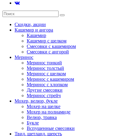
Скидки, акции
Кашемир и ангора
Кашемир
Кашемир с шелком
Смесовки с кашемиром
Смесовки с ангорой
Меринос
Меринос тонкий
Меринос толстый
Меринос с шелком
Меринос с кашемиром
Меринос с хлопком
Другие смесовки
Меринос стрейч
Мохер, велюр, букле
Мохер на шелке
Мохер на полиамиде
Велюр, травка
Букле
Вспушенные смесовки
Твид, шетланд, шерсть