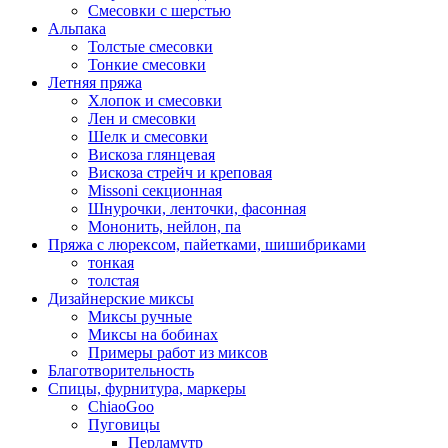
Смесовки с шерстью
Альпака
Толстые смесовки
Тонкие смесовки
Летняя пряжа
Хлопок и смесовки
Лен и смесовки
Шелк и смесовки
Вискоза глянцевая
Вискоза стрейч и креповая
Missoni секционная
Шнурочки, ленточки, фасонная
Мононить, нейлон, па
Пряжа с люрексом, пайетками, шишибриками
тонкая
толстая
Дизайнерские миксы
Миксы ручные
Миксы на бобинах
Примеры работ из миксов
Благотворительность
Спицы, фурнитура, маркеры
ChiaoGoo
Пуговицы
Перламутр