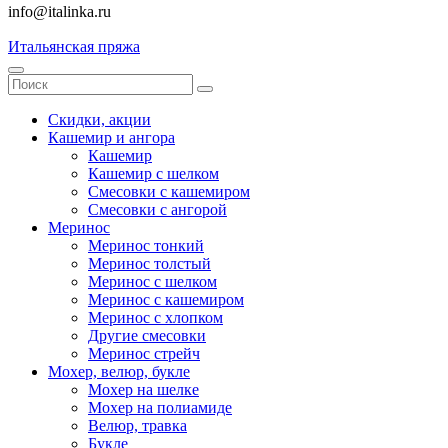
info@italinka.ru
Итальянская пряжа
Скидки, акции
Кашемир и ангора
Кашемир
Кашемир с шелком
Смесовки с кашемиром
Смесовки с ангорой
Меринос
Меринос тонкий
Меринос толстый
Меринос с шелком
Меринос с кашемиром
Меринос с хлопком
Другие смесовки
Меринос стрейч
Мохер, велюр, букле
Мохер на шелке
Мохер на полиамиде
Велюр, травка
Букле