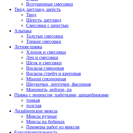
Вспушенные смесовки
Твид, шетланд, шерсть
Твид
Шерсть, шетланд
Смесовки с шерстью
Альпака
Толстые смесовки
Тонкие смесовки
Летняя пряжа
Хлопок и смесовки
Лен и смесовки
Шелк и смесовки
Вискоза глянцевая
Вискоза стрейч и креповая
Missoni секционная
Шнурочки, ленточки, фасонная
Мононить, нейлон, па
Пряжа с люрексом, пайетками, шишибриками
тонкая
толстая
Дизайнерские миксы
Миксы ручные
Миксы на бобинах
Примеры работ из миксов
Благотворительность