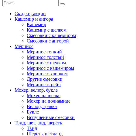
Скидки, акции
Кашемир и ангора
Кашемир
Кашемир с шелком
Смесовки с кашемиром
Смесовки с ангорой
Меринос
Меринос тонкий
Меринос толстый
Меринос с шелком
Меринос с кашемиром
Меринос с хлопком
Другие смесовки
Меринос стрейч
Мохер, велюр, букле
Мохер на шелке
Мохер на полиамиде
Велюр, травка
Букле
Вспушенные смесовки
Твид, шетланд, шерсть
Твид
Шерсть, шетланд