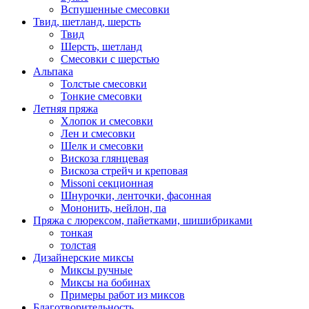
Вспушенные смесовки
Твид, шетланд, шерсть
Твид
Шерсть, шетланд
Смесовки с шерстью
Альпака
Толстые смесовки
Тонкие смесовки
Летняя пряжа
Хлопок и смесовки
Лен и смесовки
Шелк и смесовки
Вискоза глянцевая
Вискоза стрейч и креповая
Missoni секционная
Шнурочки, ленточки, фасонная
Мононить, нейлон, па
Пряжа с люрексом, пайетками, шишибриками
тонкая
толстая
Дизайнерские миксы
Миксы ручные
Миксы на бобинах
Примеры работ из миксов
Благотворительность