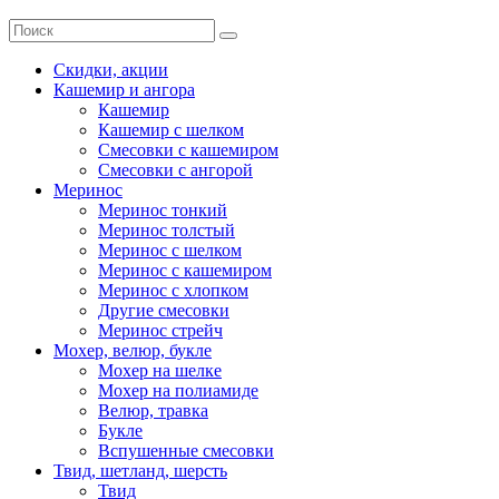
Скидки, акции
Кашемир и ангора
Кашемир
Кашемир с шелком
Смесовки с кашемиром
Смесовки с ангорой
Меринос
Меринос тонкий
Меринос толстый
Меринос с шелком
Меринос с кашемиром
Меринос с хлопком
Другие смесовки
Меринос стрейч
Мохер, велюр, букле
Мохер на шелке
Мохер на полиамиде
Велюр, травка
Букле
Вспушенные смесовки
Твид, шетланд, шерсть
Твид