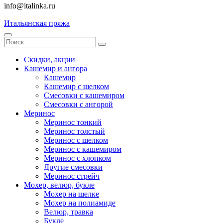
info@italinka.ru
Итальянская пряжа
Скидки, акции
Кашемир и ангора
Кашемир
Кашемир с шелком
Смесовки с кашемиром
Смесовки с ангорой
Меринос
Меринос тонкий
Меринос толстый
Меринос с шелком
Меринос с кашемиром
Меринос с хлопком
Другие смесовки
Меринос стрейч
Мохер, велюр, букле
Мохер на шелке
Мохер на полиамиде
Велюр, травка
Букле