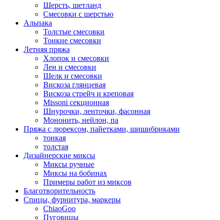
Шерсть, шетланд
Смесовки с шерстью
Альпака
Толстые смесовки
Тонкие смесовки
Летняя пряжа
Хлопок и смесовки
Лен и смесовки
Шелк и смесовки
Вискоза глянцевая
Вискоза стрейч и креповая
Missoni секционная
Шнурочки, ленточки, фасонная
Мононить, нейлон, па
Пряжа с люрексом, пайетками, шишибриками
тонкая
толстая
Дизайнерские миксы
Миксы ручные
Миксы на бобинах
Примеры работ из миксов
Благотворительность
Спицы, фурнитура, маркеры
ChiaoGoo
Пуговицы