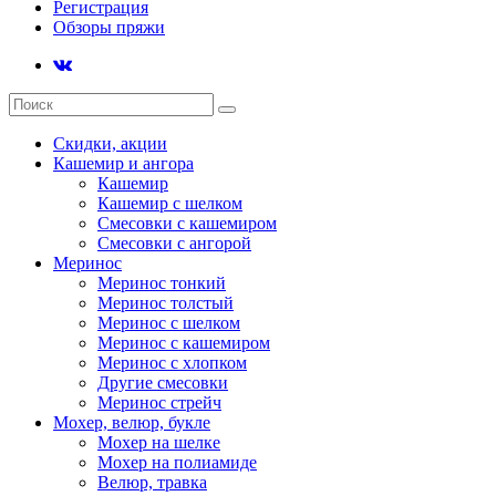
Регистрация
Обзоры пряжи
Скидки, акции
Кашемир и ангора
Кашемир
Кашемир с шелком
Смесовки с кашемиром
Смесовки с ангорой
Меринос
Меринос тонкий
Меринос толстый
Меринос с шелком
Меринос с кашемиром
Меринос с хлопком
Другие смесовки
Меринос стрейч
Мохер, велюр, букле
Мохер на шелке
Мохер на полиамиде
Велюр, травка