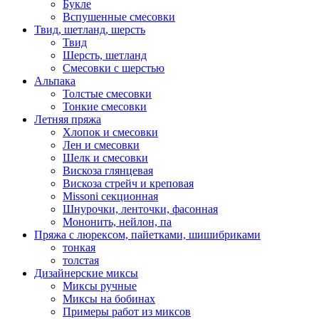
Букле
Вспушенные смесовки
Твид, шетланд, шерсть
Твид
Шерсть, шетланд
Смесовки с шерстью
Альпака
Толстые смесовки
Тонкие смесовки
Летняя пряжа
Хлопок и смесовки
Лен и смесовки
Шелк и смесовки
Вискоза глянцевая
Вискоза стрейч и креповая
Missoni секционная
Шнурочки, ленточки, фасонная
Мононить, нейлон, па
Пряжа с люрексом, пайетками, шишибриками
тонкая
толстая
Дизайнерские миксы
Миксы ручные
Миксы на бобинах
Примеры работ из миксов