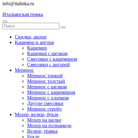
info@italinka.ru
Итальянская пряжа
Скидки, акции
Кашемир и ангора
Кашемир
Кашемир с шелком
Смесовки с кашемиром
Смесовки с ангорой
Меринос
Меринос тонкий
Меринос толстый
Меринос с шелком
Меринос с кашемиром
Меринос с хлопком
Другие смесовки
Меринос стрейч
Мохер, велюр, букле
Мохер на шелке
Мохер на полиамиде
Велюр, травка
Букле