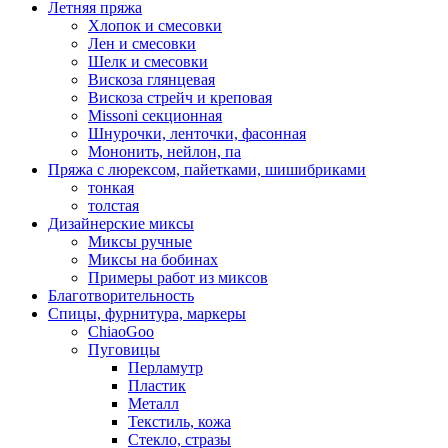
Летняя пряжа
Хлопок и смесовки
Лен и смесовки
Шелк и смесовки
Вискоза глянцевая
Вискоза стрейч и креповая
Missoni секционная
Шнурочки, ленточки, фасонная
Мононить, нейлон, па
Пряжа с люрексом, пайетками, шишибриками
тонкая
толстая
Дизайнерские миксы
Миксы ручные
Миксы на бобинах
Примеры работ из миксов
Благотворительность
Спицы, фурнитура, маркеры
ChiaoGoo
Пуговицы
Перламутр
Пластик
Металл
Текстиль, кожа
Стекло, стразы