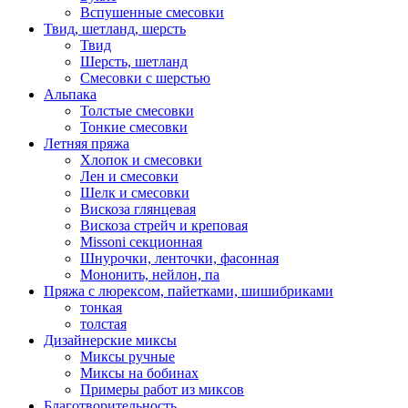
Вспушенные смесовки
Твид, шетланд, шерсть
Твид
Шерсть, шетланд
Смесовки с шерстью
Альпака
Толстые смесовки
Тонкие смесовки
Летняя пряжа
Хлопок и смесовки
Лен и смесовки
Шелк и смесовки
Вискоза глянцевая
Вискоза стрейч и креповая
Missoni секционная
Шнурочки, ленточки, фасонная
Мононить, нейлон, па
Пряжа с люрексом, пайетками, шишибриками
тонкая
толстая
Дизайнерские миксы
Миксы ручные
Миксы на бобинах
Примеры работ из миксов
Благотворительность