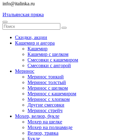
info@italinka.ru
Итальянская пряжа
Скидки, акции
Кашемир и ангора
Кашемир
Кашемир с шелком
Смесовки с кашемиром
Смесовки с ангорой
Меринос
Меринос тонкий
Меринос толстый
Меринос с шелком
Меринос с кашемиром
Меринос с хлопком
Другие смесовки
Меринос стрейч
Мохер, велюр, букле
Мохер на шелке
Мохер на полиамиде
Велюр, травка
Букле