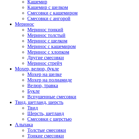
Кашемир
Кашемир с шелком
Смесовки с кашемиром
Смесовки с ангорой
Меринос
Меринос тонкий
Меринос толстый
Меринос с шелком
Меринос с кашемиром
Меринос с хлопком
Другие смесовки
Меринос стрейч
Мохер, велюр, букле
Мохер на шелке
Мохер на полиамиде
Велюр, травка
Букле
Вспушенные смесовки
Твид, шетланд, шерсть
Твид
Шерсть, шетланд
Смесовки с шерстью
Альпака
Толстые смесовки
Тонкие смесовки