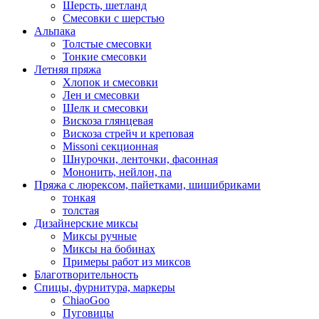
Шерсть, шетланд
Смесовки с шерстью
Альпака
Толстые смесовки
Тонкие смесовки
Летняя пряжа
Хлопок и смесовки
Лен и смесовки
Шелк и смесовки
Вискоза глянцевая
Вискоза стрейч и креповая
Missoni секционная
Шнурочки, ленточки, фасонная
Мононить, нейлон, па
Пряжа с люрексом, пайетками, шишибриками
тонкая
толстая
Дизайнерские миксы
Миксы ручные
Миксы на бобинах
Примеры работ из миксов
Благотворительность
Спицы, фурнитура, маркеры
ChiaoGoo
Пуговицы