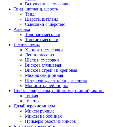
Вспушенные смесовки
Твид, шетланд, шерсть
Твид
Шерсть, шетланд
Смесовки с шерстью
Альпака
Толстые смесовки
Тонкие смесовки
Летняя пряжа
Хлопок и смесовки
Лен и смесовки
Шелк и смесовки
Вискоза глянцевая
Вискоза стрейч и креповая
Missoni секционная
Шнурочки, ленточки, фасонная
Мононить, нейлон, па
Пряжа с люрексом, пайетками, шишибриками
тонкая
толстая
Дизайнерские миксы
Миксы ручные
Миксы на бобинах
Примеры работ из миксов
Благотворительность