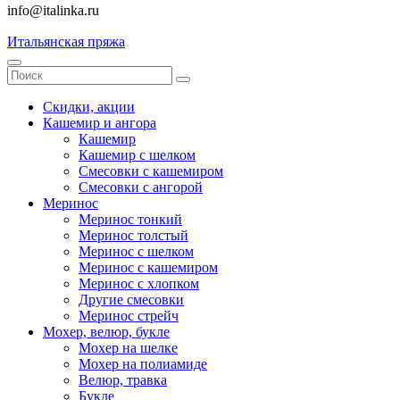
info@italinka.ru
Итальянская пряжа
Скидки, акции
Кашемир и ангора
Кашемир
Кашемир с шелком
Смесовки с кашемиром
Смесовки с ангорой
Меринос
Меринос тонкий
Меринос толстый
Меринос с шелком
Меринос с кашемиром
Меринос с хлопком
Другие смесовки
Меринос стрейч
Мохер, велюр, букле
Мохер на шелке
Мохер на полиамиде
Велюр, травка
Букле