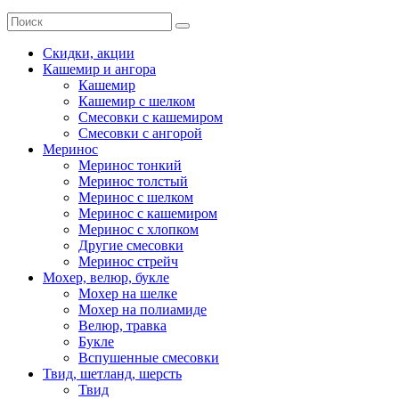
Скидки, акции
Кашемир и ангора
Кашемир
Кашемир с шелком
Смесовки с кашемиром
Смесовки с ангорой
Меринос
Меринос тонкий
Меринос толстый
Меринос с шелком
Меринос с кашемиром
Меринос с хлопком
Другие смесовки
Меринос стрейч
Мохер, велюр, букле
Мохер на шелке
Мохер на полиамиде
Велюр, травка
Букле
Вспушенные смесовки
Твид, шетланд, шерсть
Твид