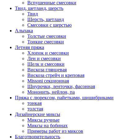
Вспушенные смесовки
Твид, шетланд, шерсть
Твид
Шерсть, шетланд
Смесовки с шерстью
Альпака
Толстые смесовки
Тонкие смесовки
Летняя пряжа
Хлопок и смесовки
Лен и смесовки
Шелк и смесовки
Вискоза глянцевая
Вискоза стрейч и креповая
Missoni секционная
Шнурочки, ленточки, фасонная
Мононить, нейлон, па
Пряжа с люрексом, пайетками, шишибриками
тонкая
толстая
Дизайнерские миксы
Миксы ручные
Миксы на бобинах
Примеры работ из миксов
Благотворительность