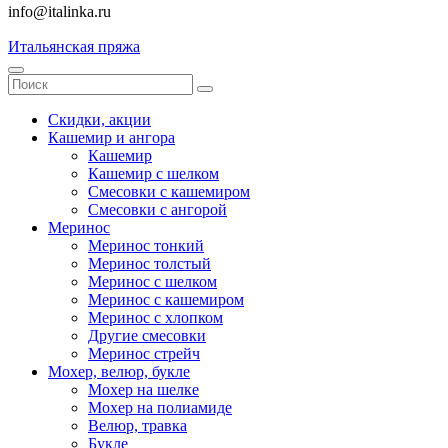
info@italinka.ru
Итальянская пряжа
Скидки, акции
Кашемир и ангора
Кашемир
Кашемир с шелком
Смесовки с кашемиром
Смесовки с ангорой
Меринос
Меринос тонкий
Меринос толстый
Меринос с шелком
Меринос с кашемиром
Меринос с хлопком
Другие смесовки
Меринос стрейч
Мохер, велюр, букле
Мохер на шелке
Мохер на полиамиде
Велюр, травка
Букле