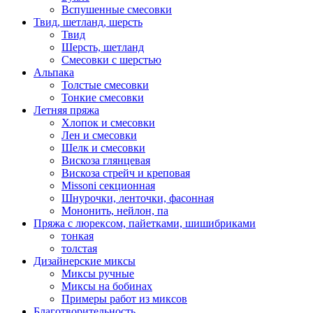
Вспушенные смесовки
Твид, шетланд, шерсть
Твид
Шерсть, шетланд
Смесовки с шерстью
Альпака
Толстые смесовки
Тонкие смесовки
Летняя пряжа
Хлопок и смесовки
Лен и смесовки
Шелк и смесовки
Вискоза глянцевая
Вискоза стрейч и креповая
Missoni секционная
Шнурочки, ленточки, фасонная
Мононить, нейлон, па
Пряжа с люрексом, пайетками, шишибриками
тонкая
толстая
Дизайнерские миксы
Миксы ручные
Миксы на бобинах
Примеры работ из миксов
Благотворительность