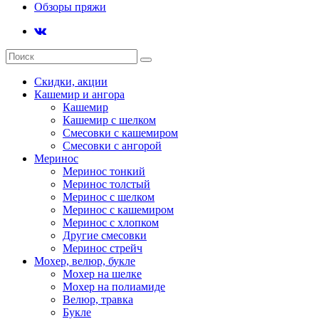
Обзоры пряжи
Скидки, акции
Кашемир и ангора
Кашемир
Кашемир с шелком
Смесовки с кашемиром
Смесовки с ангорой
Меринос
Меринос тонкий
Меринос толстый
Меринос с шелком
Меринос с кашемиром
Меринос с хлопком
Другие смесовки
Меринос стрейч
Мохер, велюр, букле
Мохер на шелке
Мохер на полиамиде
Велюр, травка
Букле