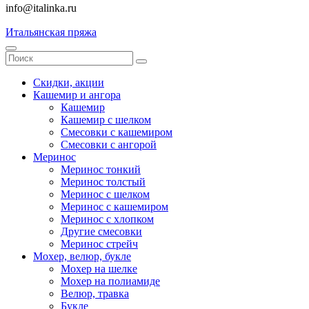
info@italinka.ru
Итальянская пряжа
Скидки, акции
Кашемир и ангора
Кашемир
Кашемир с шелком
Смесовки с кашемиром
Смесовки с ангорой
Меринос
Меринос тонкий
Меринос толстый
Меринос с шелком
Меринос с кашемиром
Меринос с хлопком
Другие смесовки
Меринос стрейч
Мохер, велюр, букле
Мохер на шелке
Мохер на полиамиде
Велюр, травка
Букле