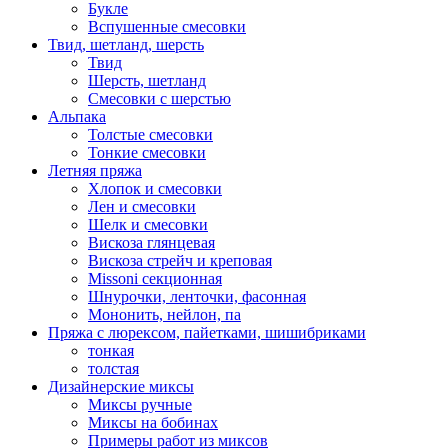
Букле
Вспушенные смесовки
Твид, шетланд, шерсть
Твид
Шерсть, шетланд
Смесовки с шерстью
Альпака
Толстые смесовки
Тонкие смесовки
Летняя пряжа
Хлопок и смесовки
Лен и смесовки
Шелк и смесовки
Вискоза глянцевая
Вискоза стрейч и креповая
Missoni секционная
Шнурочки, ленточки, фасонная
Мононить, нейлон, па
Пряжа с люрексом, пайетками, шишибриками
тонкая
толстая
Дизайнерские миксы
Миксы ручные
Миксы на бобинах
Примеры работ из миксов