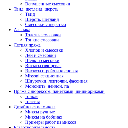
Вспушенные смесовки
Твид, шетланд, шерсть
Твид
Шерсть, шетланд
Смесовки с шерстью
Альпака
Толстые смесовки
Тонкие смесовки
Летняя пряжа
Хлопок и смесовки
Лен и смесовки
Шелк и смесовки
Вискоза глянцевая
Вискоза стрейч и креповая
Missoni секционная
Шнурочки, ленточки, фасонная
Мононить, нейлон, па
Пряжа с люрексом, пайетками, шишибриками
тонкая
толстая
Дизайнерские миксы
Миксы ручные
Миксы на бобинах
Примеры работ из миксов
Благотворительность