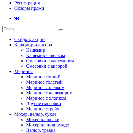
Регистрация
Обзоры пряжи
Скидки, акции
Кашемир и ангора
Кашемир
Кашемир с шелком
Смесовки с кашемиром
Смесовки с ангорой
Меринос
Меринос тонкий
Меринос толстый
Меринос с шелком
Меринос с кашемиром
Меринос с хлопком
Другие смесовки
Меринос стрейч
Мохер, велюр, букле
Мохер на шелке
Мохер на полиамиде
Велюр, травка