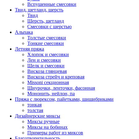
Вспушенные смесовки
Твид, шетланд, шерсть
Твид
Шерсть, шетланд
Смесовки с шерстью
Альпака
Толстые смесовки
Тонкие смесовки
Летняя пряжа
Хлопок и смесовки
Лен и смесовки
Шелк и смесовки
Вискоза глянцевая
Вискоза стрейч и креповая
Missoni секционная
Шнурочки, ленточки, фасонная
Мононить, нейлон, па
Пряжа с люрексом, пайетками, шишибриками
тонкая
толстая
Дизайнерские миксы
Миксы ручные
Миксы на бобинах
Примеры работ из миксов
Благотворительность