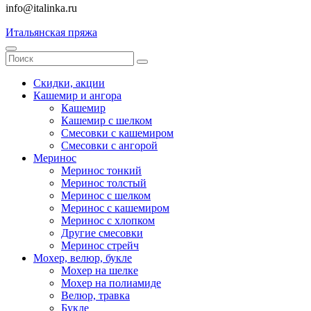
info@italinka.ru
Итальянская пряжа
Скидки, акции
Кашемир и ангора
Кашемир
Кашемир с шелком
Смесовки с кашемиром
Смесовки с ангорой
Меринос
Меринос тонкий
Меринос толстый
Меринос с шелком
Меринос с кашемиром
Меринос с хлопком
Другие смесовки
Меринос стрейч
Мохер, велюр, букле
Мохер на шелке
Мохер на полиамиде
Велюр, травка
Букле