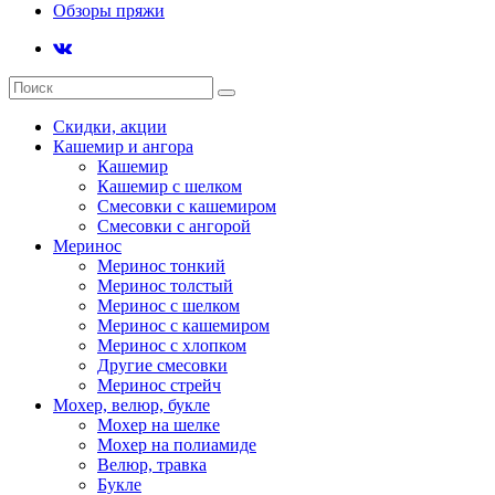
Обзоры пряжи
Скидки, акции
Кашемир и ангора
Кашемир
Кашемир с шелком
Смесовки с кашемиром
Смесовки с ангорой
Меринос
Меринос тонкий
Меринос толстый
Меринос с шелком
Меринос с кашемиром
Меринос с хлопком
Другие смесовки
Меринос стрейч
Мохер, велюр, букле
Мохер на шелке
Мохер на полиамиде
Велюр, травка
Букле