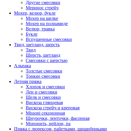
Другие смесовки
Меринос стрейч
Мохер, велюр, букле
Мохер на шелке
Мохер на полиамиде
Велюр, травка
Букле
Вспушенные смесовки
Твид, шетланд, шерсть
Твид
Шерсть, шетланд
Смесовки с шерстью
Альпака
Толстые смесовки
Тонкие смесовки
Летняя пряжа
Хлопок и смесовки
Лен и смесовки
Шелк и смесовки
Вискоза глянцевая
Вискоза стрейч и креповая
Missoni секционная
Шнурочки, ленточки, фасонная
Мононить, нейлон, па
Пряжа с люрексом, пайетками, шишибриками