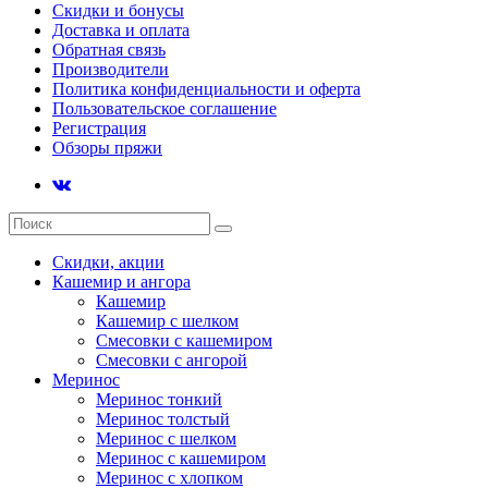
Скидки и бонусы
Доставка и оплата
Обратная связь
Производители
Политика конфиденциальности и оферта
Пользовательское соглашение
Регистрация
Обзоры пряжи
Скидки, акции
Кашемир и ангора
Кашемир
Кашемир с шелком
Смесовки с кашемиром
Смесовки с ангорой
Меринос
Меринос тонкий
Меринос толстый
Меринос с шелком
Меринос с кашемиром
Меринос с хлопком