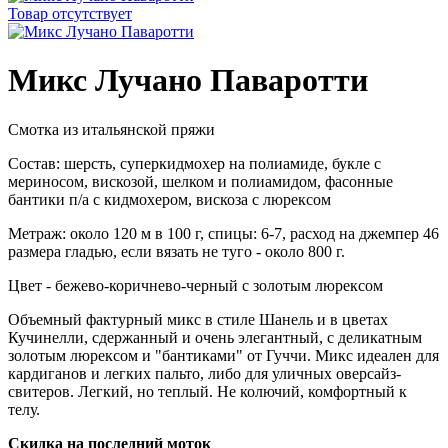
Товар отсутствует
Микс Лучано Паваротти
Смотка из итальянской пряжи
Состав: шерсть, суперкидмохер на полиамиде, букле с
мериносом, вискозой, шелком и полиамидом, фасонные
бантики п/а с кидмохером, вискоза с люрексом
Метраж: около 120 м в 100 г, спицы: 6-7, расход на джемпер 46
размера гладью, если вязать не туго - около 800 г.
Цвет - бежево-коричнево-черный с золотым люрексом
Объемный фактурный микс в стиле Шанель и в цветах
Кучинелли, сдержанный и очень элегантный, с деликатным
золотым люрексом и "бантиками" от Гуччи. Микс идеален для
кардиганов и легких пальто, либо для уличных оверсайз-
свитеров. Легкий, но теплый. Не колючий, комфортный к
телу.
Скидка на последний моток