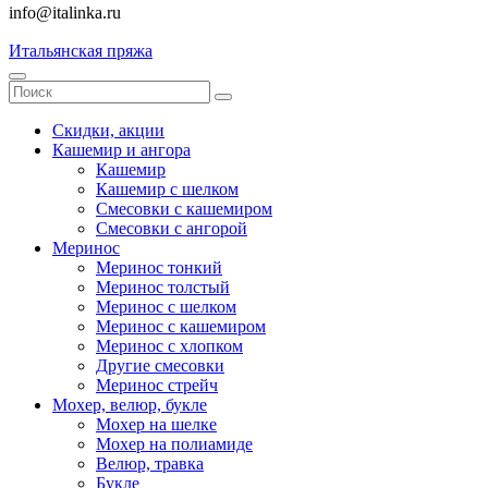
info@italinka.ru
Итальянская пряжа
Скидки, акции
Кашемир и ангора
Кашемир
Кашемир с шелком
Смесовки с кашемиром
Смесовки с ангорой
Меринос
Меринос тонкий
Меринос толстый
Меринос с шелком
Меринос с кашемиром
Меринос с хлопком
Другие смесовки
Меринос стрейч
Мохер, велюр, букле
Мохер на шелке
Мохер на полиамиде
Велюр, травка
Букле