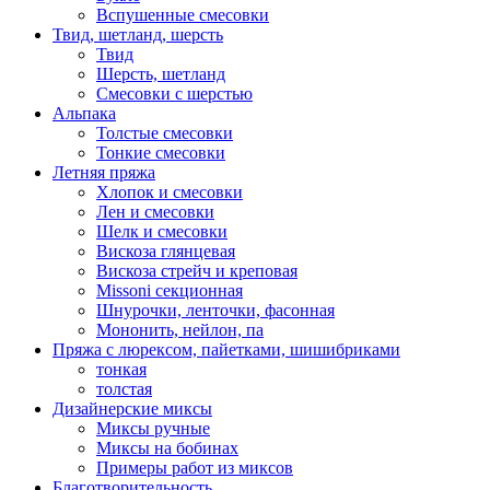
Вспушенные смесовки
Твид, шетланд, шерсть
Твид
Шерсть, шетланд
Смесовки с шерстью
Альпака
Толстые смесовки
Тонкие смесовки
Летняя пряжа
Хлопок и смесовки
Лен и смесовки
Шелк и смесовки
Вискоза глянцевая
Вискоза стрейч и креповая
Missoni секционная
Шнурочки, ленточки, фасонная
Мононить, нейлон, па
Пряжа с люрексом, пайетками, шишибриками
тонкая
толстая
Дизайнерские миксы
Миксы ручные
Миксы на бобинах
Примеры работ из миксов
Благотворительность