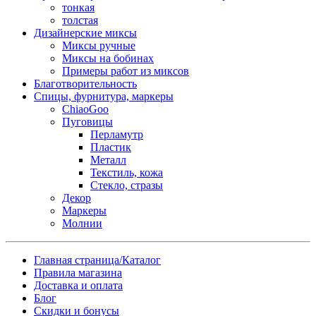
тонкая
толстая
Дизайнерские миксы
Миксы ручные
Миксы на бобинах
Примеры работ из миксов
Благотворительность
Спицы, фурнитура, маркеры
ChiaoGoo
Пуговицы
Перламутр
Пластик
Металл
Текстиль, кожа
Стекло, стразы
Декор
Маркеры
Молнии
Главная страница/Каталог
Правила магазина
Доставка и оплата
Блог
Скидки и бонусы