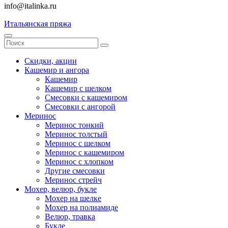
info@italinka.ru
Итальянская пряжа
Скидки, акции
Кашемир и ангора
Кашемир
Кашемир с шелком
Смесовки с кашемиром
Смесовки с ангорой
Меринос
Меринос тонкий
Меринос толстый
Меринос с шелком
Меринос с кашемиром
Меринос с хлопком
Другие смесовки
Меринос стрейч
Мохер, велюр, букле
Мохер на шелке
Мохер на полиамиде
Велюр, травка
Букле