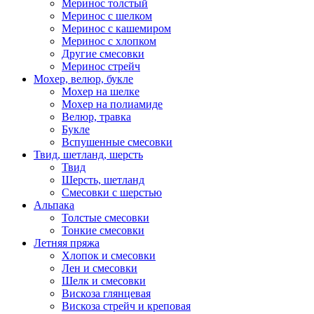
Меринос толстый
Меринос с шелком
Меринос с кашемиром
Меринос с хлопком
Другие смесовки
Меринос стрейч
Мохер, велюр, букле
Мохер на шелке
Мохер на полиамиде
Велюр, травка
Букле
Вспушенные смесовки
Твид, шетланд, шерсть
Твид
Шерсть, шетланд
Смесовки с шерстью
Альпака
Толстые смесовки
Тонкие смесовки
Летняя пряжа
Хлопок и смесовки
Лен и смесовки
Шелк и смесовки
Вискоза глянцевая
Вискоза стрейч и креповая