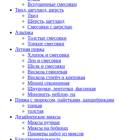
Вспушенные смесовки
Твид, шетланд, шерсть
Твид
Шерсть, шетланд
Смесовки с шерстью
Альпака
Толстые смесовки
Тонкие смесовки
Летняя пряжа
Хлопок и смесовки
Лен и смесовки
Шелк и смесовки
Вискоза глянцевая
Вискоза стрейч и креповая
Missoni секционная
Шнурочки, ленточки, фасонная
Мононить, нейлон, па
Пряжа с люрексом, пайетками, шишибриками
тонкая
толстая
Дизайнерские миксы
Миксы ручные
Миксы на бобинах
Примеры работ из миксов
Благотворительность