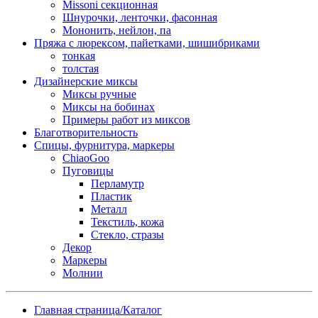
Missoni секционная
Шнурочки, ленточки, фасонная
Мононить, нейлон, па
Пряжа с люрексом, пайетками, шишибриками
тонкая
толстая
Дизайнерские миксы
Миксы ручные
Миксы на бобинах
Примеры работ из миксов
Благотворительность
Спицы, фурнитура, маркеры
ChiaoGoo
Пуговицы
Перламутр
Пластик
Металл
Текстиль, кожа
Стекло, стразы
Декор
Маркеры
Молнии
Главная страница/Каталог