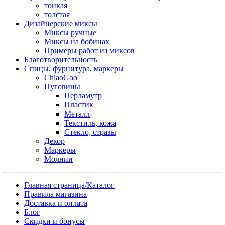
тонкая
толстая
Дизайнерские миксы
Миксы ручные
Миксы на бобинах
Примеры работ из миксов
Благотворительность
Спицы, фурнитура, маркеры
ChiaoGoo
Пуговицы
Перламутр
Пластик
Металл
Текстиль, кожа
Стекло, стразы
Декор
Маркеры
Молнии
Главная страница/Каталог
Правила магазина
Доставка и оплата
Блог
Скидки и бонусы