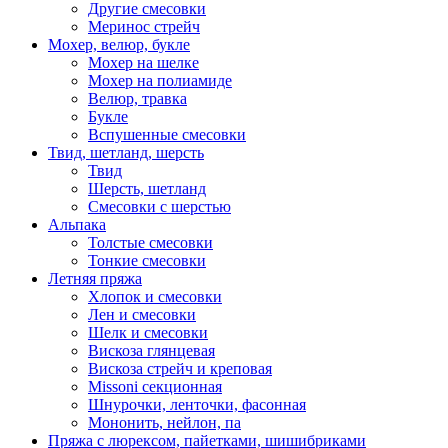
Другие смесовки
Меринос стрейч
Мохер, велюр, букле
Мохер на шелке
Мохер на полиамиде
Велюр, травка
Букле
Вспушенные смесовки
Твид, шетланд, шерсть
Твид
Шерсть, шетланд
Смесовки с шерстью
Альпака
Толстые смесовки
Тонкие смесовки
Летняя пряжа
Хлопок и смесовки
Лен и смесовки
Шелк и смесовки
Вискоза глянцевая
Вискоза стрейч и креповая
Missoni секционная
Шнурочки, ленточки, фасонная
Мононить, нейлон, па
Пряжа с люрексом, пайетками, шишибриками