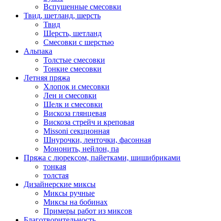
Вспушенные смесовки
Твид, шетланд, шерсть
Твид
Шерсть, шетланд
Смесовки с шерстью
Альпака
Толстые смесовки
Тонкие смесовки
Летняя пряжа
Хлопок и смесовки
Лен и смесовки
Шелк и смесовки
Вискоза глянцевая
Вискоза стрейч и креповая
Missoni секционная
Шнурочки, ленточки, фасонная
Мононить, нейлон, па
Пряжа с люрексом, пайетками, шишибриками
тонкая
толстая
Дизайнерские миксы
Миксы ручные
Миксы на бобинах
Примеры работ из миксов
Благотворительность