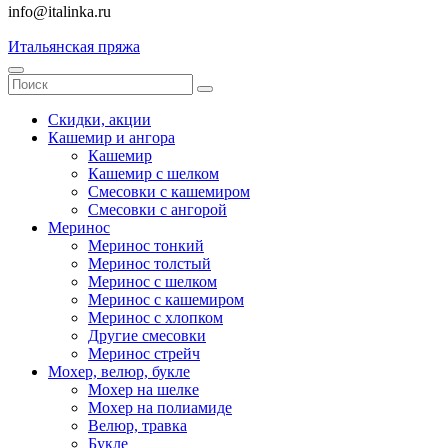
info@italinka.ru
Итальянская пряжа
Скидки, акции
Кашемир и ангора
Кашемир
Кашемир с шелком
Смесовки с кашемиром
Смесовки с ангорой
Меринос
Меринос тонкий
Меринос толстый
Меринос с шелком
Меринос с кашемиром
Меринос с хлопком
Другие смесовки
Меринос стрейч
Мохер, велюр, букле
Мохер на шелке
Мохер на полиамиде
Велюр, травка
Букле