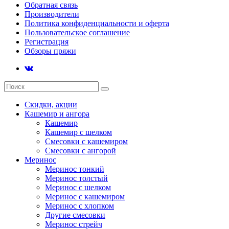
Обратная связь
Производители
Политика конфиденциальности и оферта
Пользовательское соглашение
Регистрация
Обзоры пряжи
Скидки, акции
Кашемир и ангора
Кашемир
Кашемир с шелком
Смесовки с кашемиром
Смесовки с ангорой
Меринос
Меринос тонкий
Меринос толстый
Меринос с шелком
Меринос с кашемиром
Меринос с хлопком
Другие смесовки
Меринос стрейч