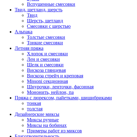
Вспушенные смесовки
Твид, шетланд, шерсть
Твид
Шерсть, шетланд
Смесовки с шерстью
Альпака
Толстые смесовки
Тонкие смесовки
Летняя пряжа
Хлопок и смесовки
Лен и смесовки
Шелк и смесовки
Вискоза глянцевая
Вискоза стрейч и креповая
Missoni секционная
Шнурочки, ленточки, фасонная
Мононить, нейлон, па
Пряжа с люрексом, пайетками, шишибриками
тонкая
толстая
Дизайнерские миксы
Миксы ручные
Миксы на бобинах
Примеры работ из миксов
Благотворительность