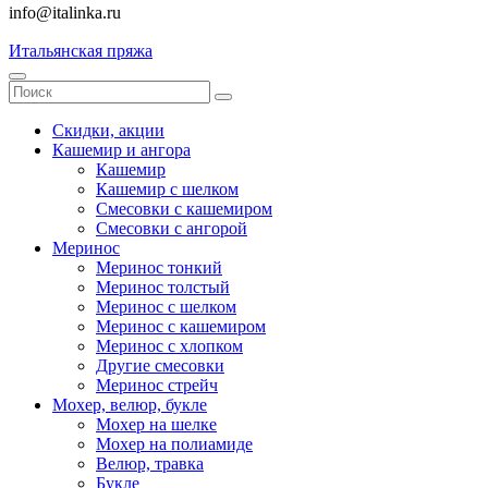
info@italinka.ru
Итальянская пряжа
Скидки, акции
Кашемир и ангора
Кашемир
Кашемир с шелком
Смесовки с кашемиром
Смесовки с ангорой
Меринос
Меринос тонкий
Меринос толстый
Меринос с шелком
Меринос с кашемиром
Меринос с хлопком
Другие смесовки
Меринос стрейч
Мохер, велюр, букле
Мохер на шелке
Мохер на полиамиде
Велюр, травка
Букле