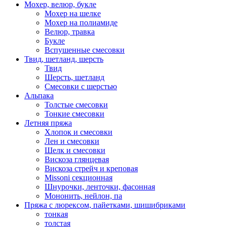
Мохер, велюр, букле
Мохер на шелке
Мохер на полиамиде
Велюр, травка
Букле
Вспушенные смесовки
Твид, шетланд, шерсть
Твид
Шерсть, шетланд
Смесовки с шерстью
Альпака
Толстые смесовки
Тонкие смесовки
Летняя пряжа
Хлопок и смесовки
Лен и смесовки
Шелк и смесовки
Вискоза глянцевая
Вискоза стрейч и креповая
Missoni секционная
Шнурочки, ленточки, фасонная
Мононить, нейлон, па
Пряжа с люрексом, пайетками, шишибриками
тонкая
толстая