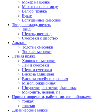
Мохер на шелке
Мохер на полиамиде
Велюр, травка
Букле
Вспушенные смесовки
Твид, шетланд, шерсть
Твид
Шерсть, шетланд
Смесовки с шерстью
Альпака
Толстые смесовки
Тонкие смесовки
Летняя пряжа
Хлопок и смесовки
Лен и смесовки
Шелк и смесовки
Вискоза глянцевая
Вискоза стрейч и креповая
Missoni секционная
Шнурочки, ленточки, фасонная
Мононить, нейлон, па
Пряжа с люрексом, пайетками, шишибриками
тонкая
толстая
Дизайнерские миксы