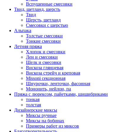
Вспушенные смесовки
Твид, шетланд, шерсть
Твид
Шерсть, шетланд
Смесовки с шерстью
Альпака
Толстые смесовки
Тонкие смесовки
Летняя пряжа
Хлопок и смесовки
Лен и смесовки
Шелк и смесовки
Вискоза глянцевая
Вискоза стрейч и креповая
Missoni секционная
Шнурочки, ленточки, фасонная
Мононить, нейлон, па
Пряжа с люрексом, пайетками, шишибриками
тонкая
толстая
Дизайнерские миксы
Миксы ручные
Миксы на бобинах
Примеры работ из миксов
Благотворительность