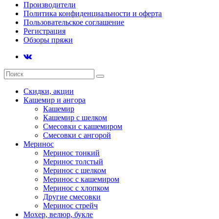
Производители
Политика конфиденциальности и оферта
Пользовательское соглашение
Регистрация
Обзоры пряжи
Скидки, акции
Кашемир и ангора
Кашемир
Кашемир с шелком
Смесовки с кашемиром
Смесовки с ангорой
Меринос
Меринос тонкий
Меринос толстый
Меринос с шелком
Меринос с кашемиром
Меринос с хлопком
Другие смесовки
Меринос стрейч
Мохер, велюр, букле