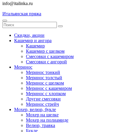
info@italinka.ru
Итальянская пряжа
Скидки, акции
Кашемир и ангора
Кашемир
Кашемир с шелком
Смесовки с кашемиром
Смесовки с ангорой
Меринос
Меринос тонкий
Меринос толстый
Меринос с шелком
Меринос с кашемиром
Меринос с хлопком
Другие смесовки
Меринос стрейч
Мохер, велюр, букле
Мохер на шелке
Мохер на полиамиде
Велюр, травка
Букле