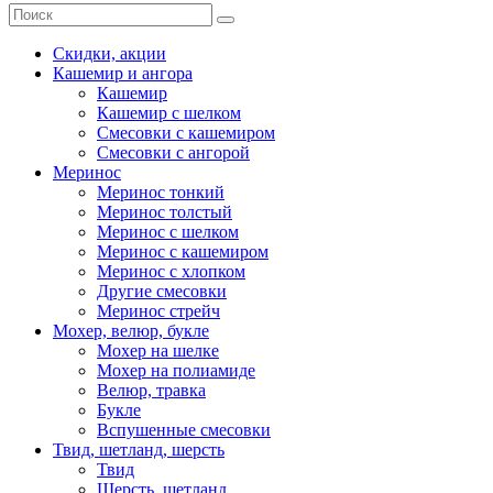
Скидки, акции
Кашемир и ангора
Кашемир
Кашемир с шелком
Смесовки с кашемиром
Смесовки с ангорой
Меринос
Меринос тонкий
Меринос толстый
Меринос с шелком
Меринос с кашемиром
Меринос с хлопком
Другие смесовки
Меринос стрейч
Мохер, велюр, букле
Мохер на шелке
Мохер на полиамиде
Велюр, травка
Букле
Вспушенные смесовки
Твид, шетланд, шерсть
Твид
Шерсть, шетланд