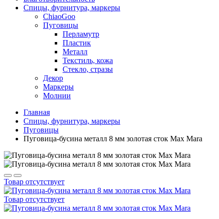
Спицы, фурнитура, маркеры
ChiaoGoo
Пуговицы
Перламутр
Пластик
Металл
Текстиль, кожа
Стекло, стразы
Декор
Маркеры
Молнии
Главная
Спицы, фурнитура, маркеры
Пуговицы
Пуговица-бусина металл 8 мм золотая cток Max Mara
Товар отсутствует
Товар отсутствует