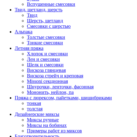
Вспушенные смесовки
Твид, шетланд, шерсть
Твид
Шерсть, шетланд
Смесовки с шерстью
Альпака
Толстые смесовки
Тонкие смесовки
Летняя пряжа
Хлопок и смесовки
Лен и смесовки
Шелк и смесовки
Вискоза глянцевая
Вискоза стрейч и креповая
Missoni секционная
Шнурочки, ленточки, фасонная
Мононить, нейлон, па
Пряжа с люрексом, пайетками, шишибриками
тонкая
толстая
Дизайнерские миксы
Миксы ручные
Миксы на бобинах
Примеры работ из миксов
Благотворительность