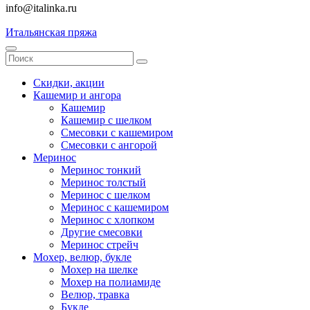
info@italinka.ru
Итальянская пряжа
Скидки, акции
Кашемир и ангора
Кашемир
Кашемир с шелком
Смесовки с кашемиром
Смесовки с ангорой
Меринос
Меринос тонкий
Меринос толстый
Меринос с шелком
Меринос с кашемиром
Меринос с хлопком
Другие смесовки
Меринос стрейч
Мохер, велюр, букле
Мохер на шелке
Мохер на полиамиде
Велюр, травка
Букле