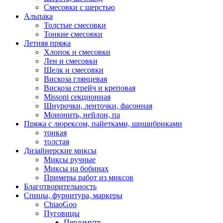
Смесовки с шерстью
Альпака
Толстые смесовки
Тонкие смесовки
Летняя пряжа
Хлопок и смесовки
Лен и смесовки
Шелк и смесовки
Вискоза глянцевая
Вискоза стрейч и креповая
Missoni секционная
Шнурочки, ленточки, фасонная
Мононить, нейлон, па
Пряжа с люрексом, пайетками, шишибриками
тонкая
толстая
Дизайнерские миксы
Миксы ручные
Миксы на бобинах
Примеры работ из миксов
Благотворительность
Спицы, фурнитура, маркеры
ChiaoGoo
Пуговицы
Перламутр