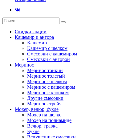
Скидки, акции
Кашемир и ангора
Кашемир
Кашемир с шелком
Смесовки с кашемиром
Смесовки с ангорой
Меринос
Меринос тонкий
Меринос толстый
Меринос с шелком
Меринос с кашемиром
Меринос с хлопком
Другие смесовки
Меринос стрейч
Мохер, велюр, букле
Мохер на шелке
Мохер на полиамиде
Велюр, травка
Букле
Вспушенные смесовки