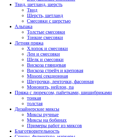
Твид, шетланд, шерсть
Твид
Шерсть, шетланд
Смесовки с шерстью
Альпака
Толстые смесовки
Тонкие смесовки
Летняя пряжа
Хлопок и смесовки
Лен и смесовки
Шелк и смесовки
Вискоза глянцевая
Вискоза стрейч и креповая
Missoni секционная
Шнурочки, ленточки, фасонная
Мононить, нейлон, па
Пряжа с люрексом, пайетками, шишибриками
тонкая
толстая
Дизайнерские миксы
Миксы ручные
Миксы на бобинах
Примеры работ из миксов
Благотворительность
Спицы, фурнитура, маркеры