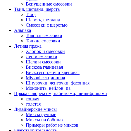
Вспушенные смесовки
Твид, шетланд, шерсть
Твид
Шерсть, шетланд
Смесовки с шерстью
Альпака
Толстые смесовки
Тонкие смесовки
Летняя пряжа
Хлопок и смесовки
Лен и смесовки
Шелк и смесовки
Вискоза глянцевая
Вискоза стрейч и креповая
Missoni секционная
Шнурочки, ленточки, фасонная
Мононить, нейлон, па
Пряжа с люрексом, пайетками, шишибриками
тонкая
толстая
Дизайнерские миксы
Миксы ручные
Миксы на бобинах
Примеры работ из миксов
Благотворительность