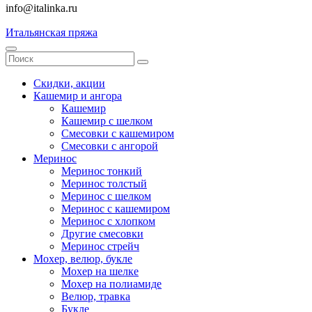
info@italinka.ru
Итальянская пряжа
Скидки, акции
Кашемир и ангора
Кашемир
Кашемир с шелком
Смесовки с кашемиром
Смесовки с ангорой
Меринос
Меринос тонкий
Меринос толстый
Меринос с шелком
Меринос с кашемиром
Меринос с хлопком
Другие смесовки
Меринос стрейч
Мохер, велюр, букле
Мохер на шелке
Мохер на полиамиде
Велюр, травка
Букле