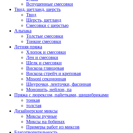
Вспушенные смесовки
Твид, шетланд, шерсть
Твид
Шерсть, шетланд
Смесовки с шерстью
Альпака
Толстые смесовки
Тонкие смесовки
Летняя пряжа
Хлопок и смесовки
Лен и смесовки
Шелк и смесовки
Вискоза глянцевая
Вискоза стрейч и креповая
Missoni секционная
Шнурочки, ленточки, фасонная
Мононить, нейлон, па
Пряжа с люрексом, пайетками, шишибриками
тонкая
толстая
Дизайнерские миксы
Миксы ручные
Миксы на бобинах
Примеры работ из миксов
Благотворительность