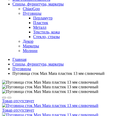
Спицы, фурнитура, маркеры
ChiaoGoo
Пуговицы
Перламутр
Пластик
Металл
Текстиль, кожа
Стекло, стразы
Декор
Маркеры
Молнии
Главная
Спицы, фурнитура, маркеры
Пуговицы
Пуговица сток Max Mara пластик 13 мм сливочный
Товар отсутствует
Товар отсутствует