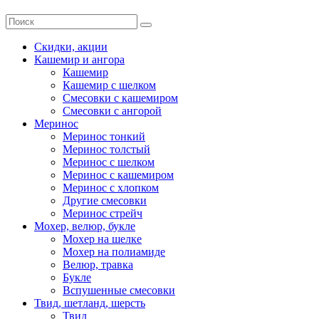
Скидки, акции
Кашемир и ангора
Кашемир
Кашемир с шелком
Смесовки с кашемиром
Смесовки с ангорой
Меринос
Меринос тонкий
Меринос толстый
Меринос с шелком
Меринос с кашемиром
Меринос с хлопком
Другие смесовки
Меринос стрейч
Мохер, велюр, букле
Мохер на шелке
Мохер на полиамиде
Велюр, травка
Букле
Вспушенные смесовки
Твид, шетланд, шерсть
Твид