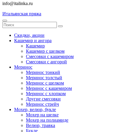
info@italinka.ru
Итальянская пряжа
Скидки, акции
Кашемир и ангора
Кашемир
Кашемир с шелком
Смесовки с кашемиром
Смесовки с ангорой
Меринос
Меринос тонкий
Меринос толстый
Меринос с шелком
Меринос с кашемиром
Меринос с хлопком
Другие смесовки
Меринос стрейч
Мохер, велюр, букле
Мохер на шелке
Мохер на полиамиде
Велюр, травка
Букле