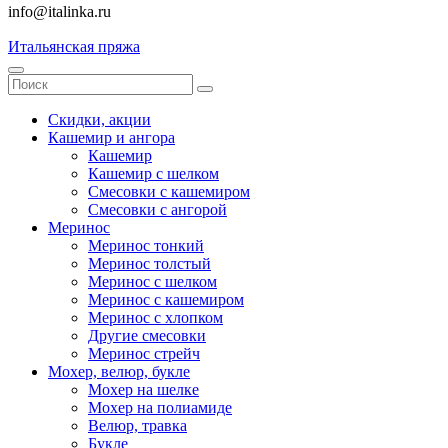
info@italinka.ru
Итальянская пряжа
Скидки, акции
Кашемир и ангора
Кашемир
Кашемир с шелком
Смесовки с кашемиром
Смесовки с ангорой
Меринос
Меринос тонкий
Меринос толстый
Меринос с шелком
Меринос с кашемиром
Меринос с хлопком
Другие смесовки
Меринос стрейч
Мохер, велюр, букле
Мохер на шелке
Мохер на полиамиде
Велюр, травка
Букле