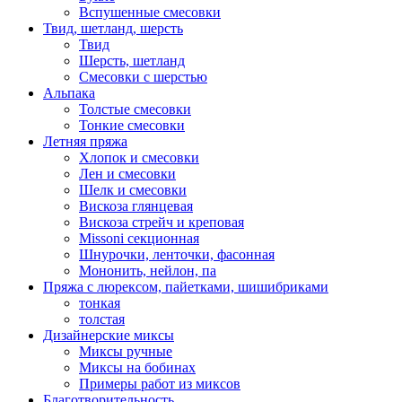
Вспушенные смесовки
Твид, шетланд, шерсть
Твид
Шерсть, шетланд
Смесовки с шерстью
Альпака
Толстые смесовки
Тонкие смесовки
Летняя пряжа
Хлопок и смесовки
Лен и смесовки
Шелк и смесовки
Вискоза глянцевая
Вискоза стрейч и креповая
Missoni секционная
Шнурочки, ленточки, фасонная
Мононить, нейлон, па
Пряжа с люрексом, пайетками, шишибриками
тонкая
толстая
Дизайнерские миксы
Миксы ручные
Миксы на бобинах
Примеры работ из миксов
Благотворительность