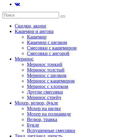
Скидки, акции
Кашемир и ангора
Кашемир
Кашемир с шелком
Смесовки с кашемиром
Смесовки с ангорой
Меринос
Меринос тонкий
Меринос толстый
Меринос с шелком
Меринос с кашемиром
Меринос с хлопком
Другие смесовки
Меринос стрейч
Мохер, велюр, букле
Мохер на шелке
Мохер на полиамиде
Велюр, травка
Букле
Вспушенные смесовки
Твид, шетланд, шерсть