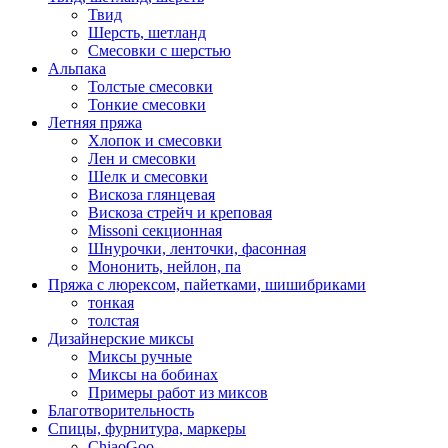
Твид
Шерсть, шетланд
Смесовки с шерстью
Альпака
Толстые смесовки
Тонкие смесовки
Летняя пряжа
Хлопок и смесовки
Лен и смесовки
Шелк и смесовки
Вискоза глянцевая
Вискоза стрейч и креповая
Missoni секционная
Шнурочки, ленточки, фасонная
Мононить, нейлон, па
Пряжа с люрексом, пайетками, шишибриками
тонкая
толстая
Дизайнерские миксы
Миксы ручные
Миксы на бобинах
Примеры работ из миксов
Благотворительность
Спицы, фурнитура, маркеры
ChiaoGoo