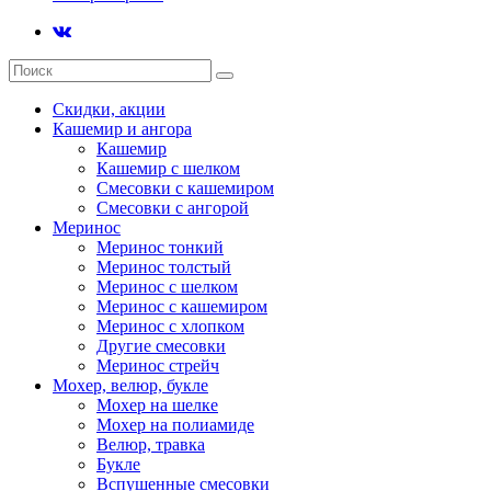
Скидки, акции
Кашемир и ангора
Кашемир
Кашемир с шелком
Смесовки с кашемиром
Смесовки с ангорой
Меринос
Меринос тонкий
Меринос толстый
Меринос с шелком
Меринос с кашемиром
Меринос с хлопком
Другие смесовки
Меринос стрейч
Мохер, велюр, букле
Мохер на шелке
Мохер на полиамиде
Велюр, травка
Букле
Вспушенные смесовки