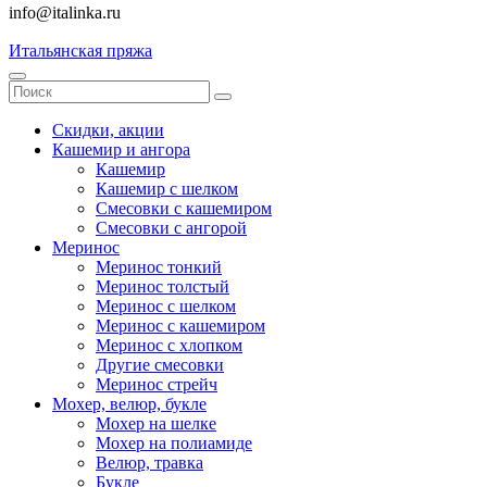
info@italinka.ru
Итальянская пряжа
Скидки, акции
Кашемир и ангора
Кашемир
Кашемир с шелком
Смесовки с кашемиром
Смесовки с ангорой
Меринос
Меринос тонкий
Меринос толстый
Меринос с шелком
Меринос с кашемиром
Меринос с хлопком
Другие смесовки
Меринос стрейч
Мохер, велюр, букле
Мохер на шелке
Мохер на полиамиде
Велюр, травка
Букле