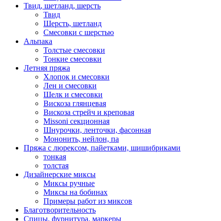
Твид, шетланд, шерсть
Твид
Шерсть, шетланд
Смесовки с шерстью
Альпака
Толстые смесовки
Тонкие смесовки
Летняя пряжа
Хлопок и смесовки
Лен и смесовки
Шелк и смесовки
Вискоза глянцевая
Вискоза стрейч и креповая
Missoni секционная
Шнурочки, ленточки, фасонная
Мононить, нейлон, па
Пряжа с люрексом, пайетками, шишибриками
тонкая
толстая
Дизайнерские миксы
Миксы ручные
Миксы на бобинах
Примеры работ из миксов
Благотворительность
Спицы, фурнитура, маркеры