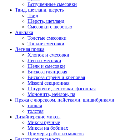
Вспушенные смесовки
Твид, шетланд, шерсть
Твид
Шерсть, шетланд
Смесовки с шерстью
Альпака
Толстые смесовки
Тонкие смесовки
Летняя пряжа
Хлопок и смесовки
Лен и смесовки
Шелк и смесовки
Вискоза глянцевая
Вискоза стрейч и креповая
Missoni секционная
Шнурочки, ленточки, фасонная
Мононить, нейлон, па
Пряжа с люрексом, пайетками, шишибриками
тонкая
толстая
Дизайнерские миксы
Миксы ручные
Миксы на бобинах
Примеры работ из миксов
Благотворительность