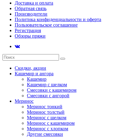
Доставка и оплата
Обратная связь
Производители
Политика конфиденциальности и оферта
Пользовательское соглашение
Регистрация
Обзоры пряжи
Скидки, акции
Кашемир и ангора
Кашемир
Кашемир с шелком
Смесовки с кашемиром
Смесовки с ангорой
Меринос
Меринос тонкий
Меринос толстый
Меринос с шелком
Меринос с кашемиром
Меринос с хлопком
Другие смесовки