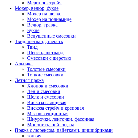
Меринос стрейч
Мохер, велюр, букле
Мохер на шелке
Мохер на полиамиде
Велюр, травка
Букле
Вспушенные смесовки
Твид, шетланд, шерсть
Твид
Шерсть, шетланд
Смесовки с шерстью
Альпака
Толстые смесовки
Тонкие смесовки
Летняя пряжа
Хлопок и смесовки
Лен и смесовки
Шелк и смесовки
Вискоза глянцевая
Вискоза стрейч и креповая
Missoni секционная
Шнурочки, ленточки, фасонная
Мононить, нейлон, па
Пряжа с люрексом, пайетками, шишибриками
тонкая