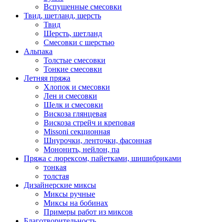
Вспушенные смесовки
Твид, шетланд, шерсть
Твид
Шерсть, шетланд
Смесовки с шерстью
Альпака
Толстые смесовки
Тонкие смесовки
Летняя пряжа
Хлопок и смесовки
Лен и смесовки
Шелк и смесовки
Вискоза глянцевая
Вискоза стрейч и креповая
Missoni секционная
Шнурочки, ленточки, фасонная
Мононить, нейлон, па
Пряжа с люрексом, пайетками, шишибриками
тонкая
толстая
Дизайнерские миксы
Миксы ручные
Миксы на бобинах
Примеры работ из миксов
Благотворительность