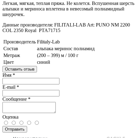
Легкая, мягкая, теплая пряжа. Не колется. Вспушенная шерсть
альпаки и мериноса вплетена в невесомый полиамидный
шнурочек.
Данные производителя: FILITALI-LAB Art: PUNO NM 2200
COL 2350 Royal PTA71715
Производитель
Filitaly-Lab
Состав
альпака
меринос
полиамид
Метраж
(200 – 399) м / 100 г
Цвет
синий
Оставить отзыв
Имя
*
E-mail
*
Сообщение
*
Оценка
Отправить