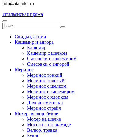
info@italinka.ru
Итальянская пряжа
Скидки, акции
Кашемир и ангора
Кашемир
Кашемир с шелком
Смесовки с кашемиром
Смесовки с ангорой
Меринос
Меринос тонкий
Меринос толстый
Меринос с шелком
Меринос с кашемиром
Меринос с хлопком
Другие смесовки
Меринос стрейч
Мохер, велюр, букле
Мохер на шелке
Мохер на полиамиде
Велюр, травка
Букле