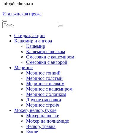
info@italinka.ru
Итальянская пряжа
Скидки, акции
Кашемир и ангора
Кашемир
Кашемир с шелком
Смесовки с кашемиром
Смесовки с ангорой
Меринос
Меринос тонкий
Меринос толстый
Меринос с шелком
Меринос с кашемиром
Меринос с хлопком
Другие смесовки
Меринос стрейч
Мохер, велюр, букле
Мохер на шелке
Мохер на полиамиде
Велюр, травка
Букле