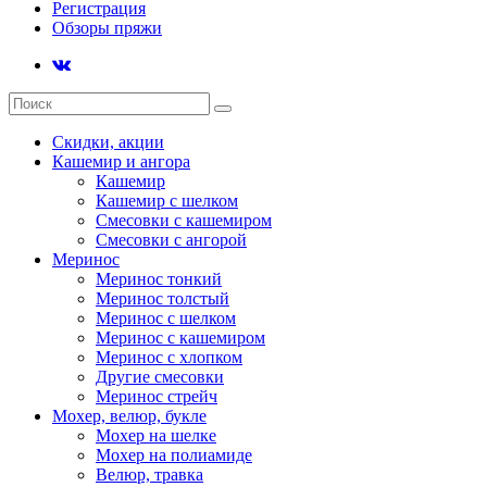
Регистрация
Обзоры пряжи
Скидки, акции
Кашемир и ангора
Кашемир
Кашемир с шелком
Смесовки с кашемиром
Смесовки с ангорой
Меринос
Меринос тонкий
Меринос толстый
Меринос с шелком
Меринос с кашемиром
Меринос с хлопком
Другие смесовки
Меринос стрейч
Мохер, велюр, букле
Мохер на шелке
Мохер на полиамиде
Велюр, травка