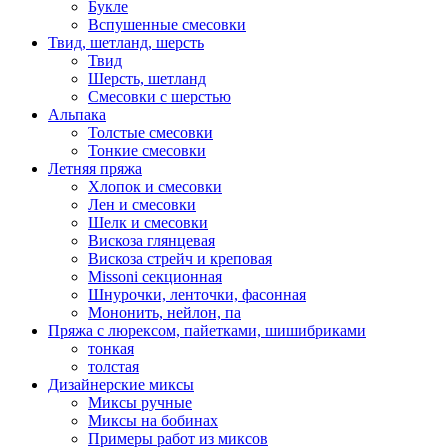
Букле
Вспушенные смесовки
Твид, шетланд, шерсть
Твид
Шерсть, шетланд
Смесовки с шерстью
Альпака
Толстые смесовки
Тонкие смесовки
Летняя пряжа
Хлопок и смесовки
Лен и смесовки
Шелк и смесовки
Вискоза глянцевая
Вискоза стрейч и креповая
Missoni секционная
Шнурочки, ленточки, фасонная
Мононить, нейлон, па
Пряжа с люрексом, пайетками, шишибриками
тонкая
толстая
Дизайнерские миксы
Миксы ручные
Миксы на бобинах
Примеры работ из миксов