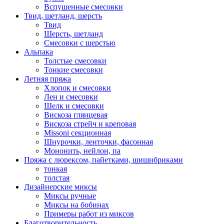
Вспушенные смесовки
Твид, шетланд, шерсть
Твид
Шерсть, шетланд
Смесовки с шерстью
Альпака
Толстые смесовки
Тонкие смесовки
Летняя пряжа
Хлопок и смесовки
Лен и смесовки
Шелк и смесовки
Вискоза глянцевая
Вискоза стрейч и креповая
Missoni секционная
Шнурочки, ленточки, фасонная
Мононить, нейлон, па
Пряжа с люрексом, пайетками, шишибриками
тонкая
толстая
Дизайнерские миксы
Миксы ручные
Миксы на бобинах
Примеры работ из миксов
Благотворительность