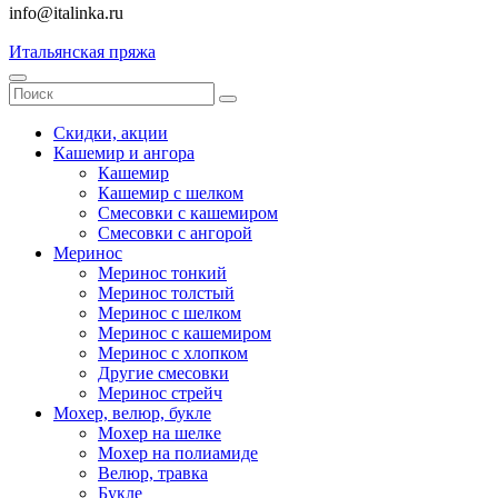
info@italinka.ru
Итальянская пряжа
Скидки, акции
Кашемир и ангора
Кашемир
Кашемир с шелком
Смесовки с кашемиром
Смесовки с ангорой
Меринос
Меринос тонкий
Меринос толстый
Меринос с шелком
Меринос с кашемиром
Меринос с хлопком
Другие смесовки
Меринос стрейч
Мохер, велюр, букле
Мохер на шелке
Мохер на полиамиде
Велюр, травка
Букле