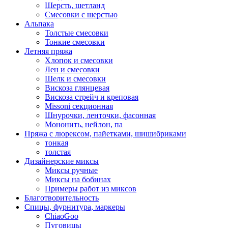
Шерсть, шетланд
Смесовки с шерстью
Альпака
Толстые смесовки
Тонкие смесовки
Летняя пряжа
Хлопок и смесовки
Лен и смесовки
Шелк и смесовки
Вискоза глянцевая
Вискоза стрейч и креповая
Missoni секционная
Шнурочки, ленточки, фасонная
Мононить, нейлон, па
Пряжа с люрексом, пайетками, шишибриками
тонкая
толстая
Дизайнерские миксы
Миксы ручные
Миксы на бобинах
Примеры работ из миксов
Благотворительность
Спицы, фурнитура, маркеры
ChiaoGoo
Пуговицы