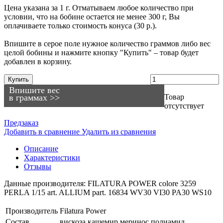
Цена указана за 1 г. Отматываем любое количество при
условии, что на бобине остается не менее 300 г, Вы
оплачиваете только стоимость конуса (30 р.).
Впишите в серое поле нужное количество граммов либо вес
целой бобины и нажмите кнопку "Купить" – товар будет
добавлен в корзину.
Купить
Впишите вес
в граммах >>
Товар
отсутствует
Предзаказ
Добавить в сравнение
Удалить из сравнения
Описание
Характеристики
Отзывы
Данные производителя: FILATURA POWER colore 3259
PERLA 1/15 art. ALLIUM part. 16834 WV30 VI30 PA30 WS10
Производитель
Filatura Power
Состав
вискоза
кашемир
меринос
полиамид