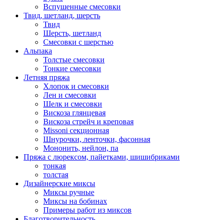
Вспушенные смесовки
Твид, шетланд, шерсть
Твид
Шерсть, шетланд
Смесовки с шерстью
Альпака
Толстые смесовки
Тонкие смесовки
Летняя пряжа
Хлопок и смесовки
Лен и смесовки
Шелк и смесовки
Вискоза глянцевая
Вискоза стрейч и креповая
Missoni секционная
Шнурочки, ленточки, фасонная
Мононить, нейлон, па
Пряжа с люрексом, пайетками, шишибриками
тонкая
толстая
Дизайнерские миксы
Миксы ручные
Миксы на бобинах
Примеры работ из миксов
Благотворительность