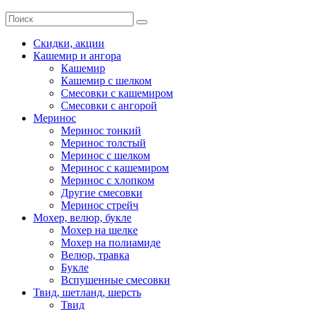
Скидки, акции
Кашемир и ангора
Кашемир
Кашемир с шелком
Смесовки с кашемиром
Смесовки с ангорой
Меринос
Меринос тонкий
Меринос толстый
Меринос с шелком
Меринос с кашемиром
Меринос с хлопком
Другие смесовки
Меринос стрейч
Мохер, велюр, букле
Мохер на шелке
Мохер на полиамиде
Велюр, травка
Букле
Вспушенные смесовки
Твид, шетланд, шерсть
Твид