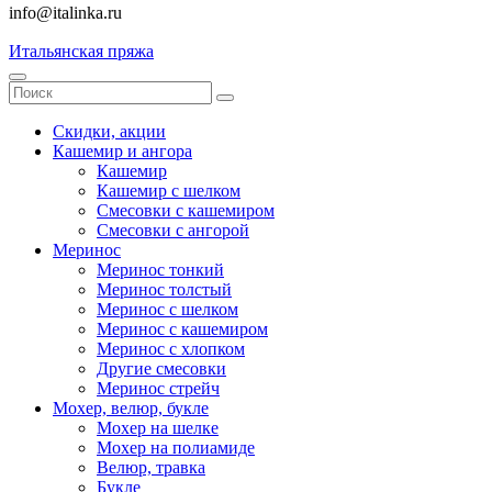
info@italinka.ru
Итальянская пряжа
Скидки, акции
Кашемир и ангора
Кашемир
Кашемир с шелком
Смесовки с кашемиром
Смесовки с ангорой
Меринос
Меринос тонкий
Меринос толстый
Меринос с шелком
Меринос с кашемиром
Меринос с хлопком
Другие смесовки
Меринос стрейч
Мохер, велюр, букле
Мохер на шелке
Мохер на полиамиде
Велюр, травка
Букле