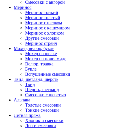
Смесовки с ангорой
Меринос
Меринос тонкий
Меринос толстый
Меринос с шелком
Меринос с кашемиром
Меринос с хлопком
Другие смесовки
Меринос стрейч
Мохер, велюр, букле
Мохер на шелке
Мохер на полиамиде
Велюр, травка
Букле
Вспушенные смесовки
Твид, шетланд, шерсть
Твид
Шерсть, шетланд
Смесовки с шерстью
Альпака
Толстые смесовки
Тонкие смесовки
Летняя пряжа
Хлопок и смесовки
Лен и смесовки