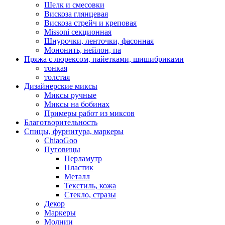
Шелк и смесовки
Вискоза глянцевая
Вискоза стрейч и креповая
Missoni секционная
Шнурочки, ленточки, фасонная
Мононить, нейлон, па
Пряжа с люрексом, пайетками, шишибриками
тонкая
толстая
Дизайнерские миксы
Миксы ручные
Миксы на бобинах
Примеры работ из миксов
Благотворительность
Спицы, фурнитура, маркеры
ChiaoGoo
Пуговицы
Перламутр
Пластик
Металл
Текстиль, кожа
Стекло, стразы
Декор
Маркеры
Молнии