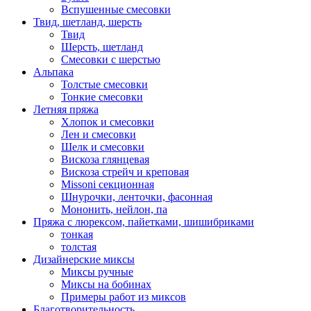
Вспушенные смесовки
Твид, шетланд, шерсть
Твид
Шерсть, шетланд
Смесовки с шерстью
Альпака
Толстые смесовки
Тонкие смесовки
Летняя пряжа
Хлопок и смесовки
Лен и смесовки
Шелк и смесовки
Вискоза глянцевая
Вискоза стрейч и креповая
Missoni секционная
Шнурочки, ленточки, фасонная
Мононить, нейлон, па
Пряжа с люрексом, пайетками, шишибриками
тонкая
толстая
Дизайнерские миксы
Миксы ручные
Миксы на бобинах
Примеры работ из миксов
Благотворительность