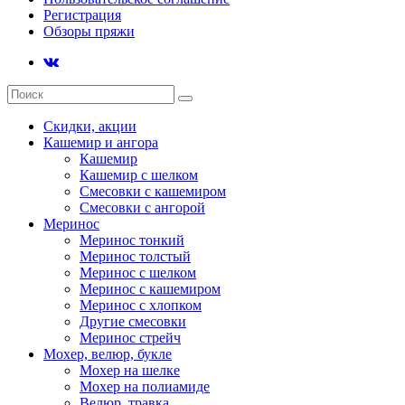
Регистрация
Обзоры пряжи
Скидки, акции
Кашемир и ангора
Кашемир
Кашемир с шелком
Смесовки с кашемиром
Смесовки с ангорой
Меринос
Меринос тонкий
Меринос толстый
Меринос с шелком
Меринос с кашемиром
Меринос с хлопком
Другие смесовки
Меринос стрейч
Мохер, велюр, букле
Мохер на шелке
Мохер на полиамиде
Велюр, травка