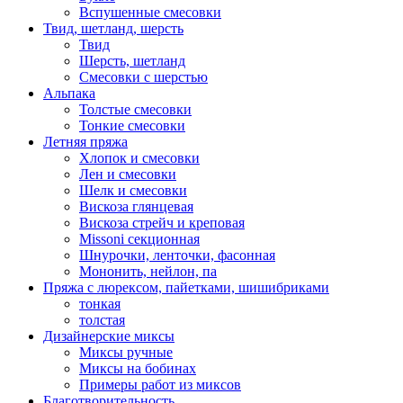
Вспушенные смесовки
Твид, шетланд, шерсть
Твид
Шерсть, шетланд
Смесовки с шерстью
Альпака
Толстые смесовки
Тонкие смесовки
Летняя пряжа
Хлопок и смесовки
Лен и смесовки
Шелк и смесовки
Вискоза глянцевая
Вискоза стрейч и креповая
Missoni секционная
Шнурочки, ленточки, фасонная
Мононить, нейлон, па
Пряжа с люрексом, пайетками, шишибриками
тонкая
толстая
Дизайнерские миксы
Миксы ручные
Миксы на бобинах
Примеры работ из миксов
Благотворительность