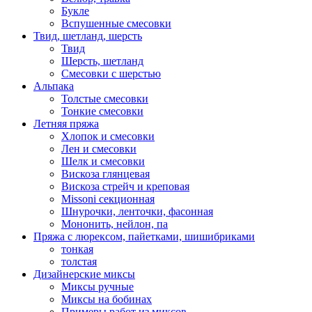
Букле
Вспушенные смесовки
Твид, шетланд, шерсть
Твид
Шерсть, шетланд
Смесовки с шерстью
Альпака
Толстые смесовки
Тонкие смесовки
Летняя пряжа
Хлопок и смесовки
Лен и смесовки
Шелк и смесовки
Вискоза глянцевая
Вискоза стрейч и креповая
Missoni секционная
Шнурочки, ленточки, фасонная
Мононить, нейлон, па
Пряжа с люрексом, пайетками, шишибриками
тонкая
толстая
Дизайнерские миксы
Миксы ручные
Миксы на бобинах
Примеры работ из миксов