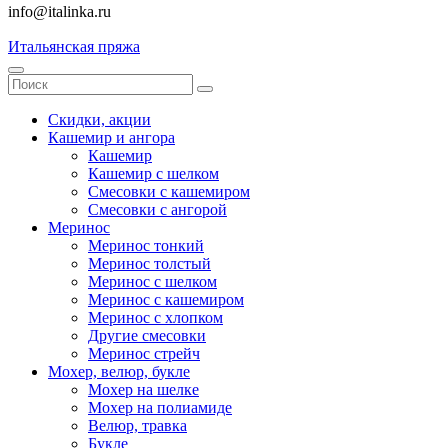
info@italinka.ru
Итальянская пряжа
Скидки, акции
Кашемир и ангора
Кашемир
Кашемир с шелком
Смесовки с кашемиром
Смесовки с ангорой
Меринос
Меринос тонкий
Меринос толстый
Меринос с шелком
Меринос с кашемиром
Меринос с хлопком
Другие смесовки
Меринос стрейч
Мохер, велюр, букле
Мохер на шелке
Мохер на полиамиде
Велюр, травка
Букле