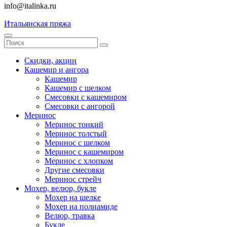
info@italinka.ru
Итальянская пряжа
Скидки, акции
Кашемир и ангора
Кашемир
Кашемир с шелком
Смесовки с кашемиром
Смесовки с ангорой
Меринос
Меринос тонкий
Меринос толстый
Меринос с шелком
Меринос с кашемиром
Меринос с хлопком
Другие смесовки
Меринос стрейч
Мохер, велюр, букле
Мохер на шелке
Мохер на полиамиде
Велюр, травка
Букле