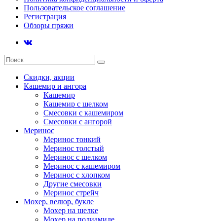
Пользовательское соглашение
Регистрация
Обзоры пряжи
Скидки, акции
Кашемир и ангора
Кашемир
Кашемир с шелком
Смесовки с кашемиром
Смесовки с ангорой
Меринос
Меринос тонкий
Меринос толстый
Меринос с шелком
Меринос с кашемиром
Меринос с хлопком
Другие смесовки
Меринос стрейч
Мохер, велюр, букле
Мохер на шелке
Мохер на полиамиде