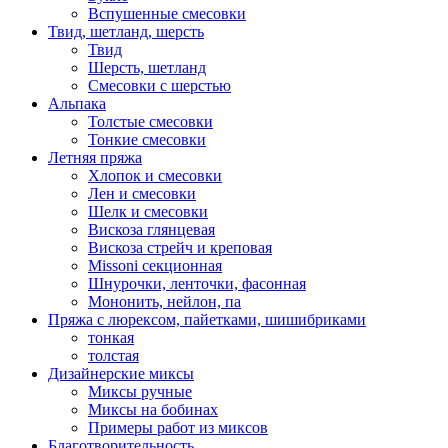
Вспушенные смесовки
Твид, шетланд, шерсть
Твид
Шерсть, шетланд
Смесовки с шерстью
Альпака
Толстые смесовки
Тонкие смесовки
Летняя пряжа
Хлопок и смесовки
Лен и смесовки
Шелк и смесовки
Вискоза глянцевая
Вискоза стрейч и креповая
Missoni секционная
Шнурочки, ленточки, фасонная
Мононить, нейлон, па
Пряжа с люрексом, пайетками, шишибриками
тонкая
толстая
Дизайнерские миксы
Миксы ручные
Миксы на бобинах
Примеры работ из миксов
Благотворительность