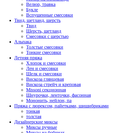
Велюр, травка
Букле
Вспушенные смесовки
Твид, шетланд, шерсть
Твид
Шерсть, шетланд
Смесовки с шерстью
Альпака
Толстые смесовки
Тонкие смесовки
Летняя пряжа
Хлопок и смесовки
Лен и смесовки
Шелк и смесовки
Вискоза глянцевая
Вискоза стрейч и креповая
Missoni секционная
Шнурочки, ленточки, фасонная
Мононить, нейлон, па
Пряжа с люрексом, пайетками, шишибриками
тонкая
толстая
Дизайнерские миксы
Миксы ручные
Миксы на бобинах