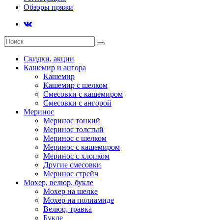
Обзоры пряжи
Скидки, акции
Кашемир и ангора
Кашемир
Кашемир с шелком
Смесовки с кашемиром
Смесовки с ангорой
Меринос
Меринос тонкий
Меринос толстый
Меринос с шелком
Меринос с кашемиром
Меринос с хлопком
Другие смесовки
Меринос стрейч
Мохер, велюр, букле
Мохер на шелке
Мохер на полиамиде
Велюр, травка
Букле