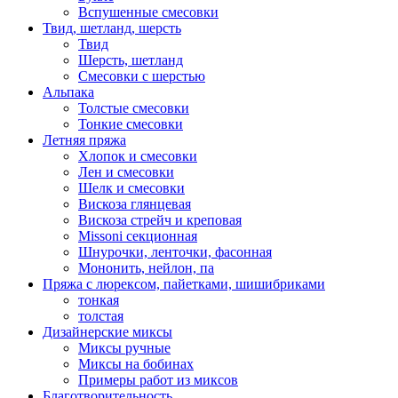
Вспушенные смесовки
Твид, шетланд, шерсть
Твид
Шерсть, шетланд
Смесовки с шерстью
Альпака
Толстые смесовки
Тонкие смесовки
Летняя пряжа
Хлопок и смесовки
Лен и смесовки
Шелк и смесовки
Вискоза глянцевая
Вискоза стрейч и креповая
Missoni секционная
Шнурочки, ленточки, фасонная
Мононить, нейлон, па
Пряжа с люрексом, пайетками, шишибриками
тонкая
толстая
Дизайнерские миксы
Миксы ручные
Миксы на бобинах
Примеры работ из миксов
Благотворительность