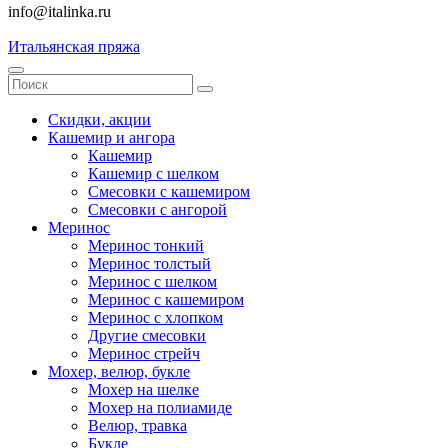
info@italinka.ru
Итальянская пряжа
Скидки, акции
Кашемир и ангора
Кашемир
Кашемир с шелком
Смесовки с кашемиром
Смесовки с ангорой
Меринос
Меринос тонкий
Меринос толстый
Меринос с шелком
Меринос с кашемиром
Меринос с хлопком
Другие смесовки
Меринос стрейч
Мохер, велюр, букле
Мохер на шелке
Мохер на полиамиде
Велюр, травка
Букле