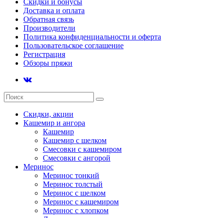
Скидки и бонусы
Доставка и оплата
Обратная связь
Производители
Политика конфиденциальности и оферта
Пользовательское соглашение
Регистрация
Обзоры пряжи
Скидки, акции
Кашемир и ангора
Кашемир
Кашемир с шелком
Смесовки с кашемиром
Смесовки с ангорой
Меринос
Меринос тонкий
Меринос толстый
Меринос с шелком
Меринос с кашемиром
Меринос с хлопком