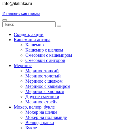
info@italinka.ru
Итальянская пряжа
Скидки, акции
Кашемир и ангора
Кашемир
Кашемир с шелком
Смесовки с кашемиром
Смесовки с ангорой
Меринос
Меринос тонкий
Меринос толстый
Меринос с шелком
Меринос с кашемиром
Меринос с хлопком
Другие смесовки
Меринос стрейч
Мохер, велюр, букле
Мохер на шелке
Мохер на полиамиде
Велюр, травка
Букле