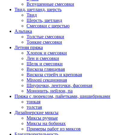
Вспушенные смесовки
Твид, шетланд, шерсть
Твид
Шерсть, шетланд
Смесовки с шерстью
Альпака
Толстые смесовки
Тонкие смесовки
Летняя пряжа
Хлопок и смесовки
Лен и смесовки
Шелк и смесовки
Вискоза глянцевая
Вискоза стрейч и креповая
Missoni секционная
Шнурочки, ленточки, фасонная
Мононить, нейлон, па
Пряжа с люрексом, пайетками, шишибриками
тонкая
толстая
Дизайнерские миксы
Миксы ручные
Миксы на бобинах
Примеры работ из миксов
Благотворительность