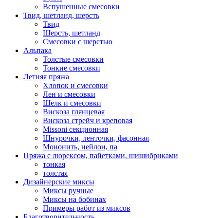
Вспушенные смесовки
Твид, шетланд, шерсть
Твид
Шерсть, шетланд
Смесовки с шерстью
Альпака
Толстые смесовки
Тонкие смесовки
Летняя пряжа
Хлопок и смесовки
Лен и смесовки
Шелк и смесовки
Вискоза глянцевая
Вискоза стрейч и креповая
Missoni секционная
Шнурочки, ленточки, фасонная
Мононить, нейлон, па
Пряжа с люрексом, пайетками, шишибриками
тонкая
толстая
Дизайнерские миксы
Миксы ручные
Миксы на бобинах
Примеры работ из миксов
Благотворительность