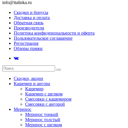
info@italinka.ru
Скидки и бонусы
Доставка и оплата
Обратная связь
Производители
Политика конфиденциальности и оферта
Пользовательское соглашение
Регистрация
Обзоры пряжи
Скидки, акции
Кашемир и ангора
Кашемир
Кашемир с шелком
Смесовки с кашемиром
Смесовки с ангорой
Меринос
Меринос тонкий
Меринос толстый
Меринос с шелком