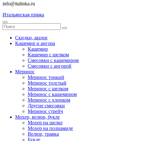
info@italinka.ru
Итальянская пряжа
Скидки, акции
Кашемир и ангора
Кашемир
Кашемир с шелком
Смесовки с кашемиром
Смесовки с ангорой
Меринос
Меринос тонкий
Меринос толстый
Меринос с шелком
Меринос с кашемиром
Меринос с хлопком
Другие смесовки
Меринос стрейч
Мохер, велюр, букле
Мохер на шелке
Мохер на полиамиде
Велюр, травка
Букле