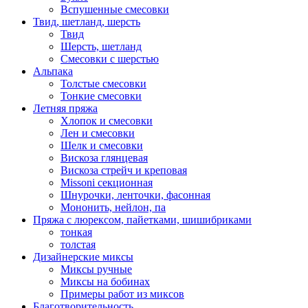
Вспушенные смесовки
Твид, шетланд, шерсть
Твид
Шерсть, шетланд
Смесовки с шерстью
Альпака
Толстые смесовки
Тонкие смесовки
Летняя пряжа
Хлопок и смесовки
Лен и смесовки
Шелк и смесовки
Вискоза глянцевая
Вискоза стрейч и креповая
Missoni секционная
Шнурочки, ленточки, фасонная
Мононить, нейлон, па
Пряжа с люрексом, пайетками, шишибриками
тонкая
толстая
Дизайнерские миксы
Миксы ручные
Миксы на бобинах
Примеры работ из миксов
Благотворительность