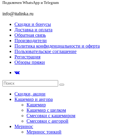
Подключен
WhatsApp и Telegram
info@italinka.ru
Скидки и бонусы
Доставка и оплата
Обратная связь
Производители
Политика конфиденциальности и оферта
Пользовательское соглашение
Регистрация
Обзоры пряжи
Скидки, акции
Кашемир и ангора
Кашемир
Кашемир с шелком
Смесовки с кашемиром
Смесовки с ангорой
Меринос
Меринос тонкий