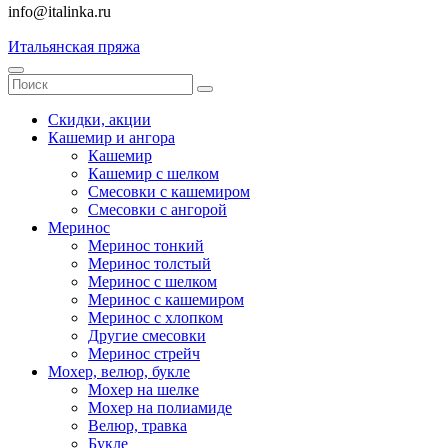
info@italinka.ru
Итальянская пряжа
Скидки, акции
Кашемир и ангора
Кашемир
Кашемир с шелком
Смесовки с кашемиром
Смесовки с ангорой
Меринос
Меринос тонкий
Меринос толстый
Меринос с шелком
Меринос с кашемиром
Меринос с хлопком
Другие смесовки
Меринос стрейч
Мохер, велюр, букле
Мохер на шелке
Мохер на полиамиде
Велюр, травка
Букле